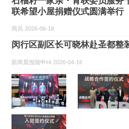
石榴籽一家亲・青联委员服务
联希望小屋捐赠仪式圆满举行
商讯 2026-06-18
闵行区副区长可晓林赴圣都整
新闻晨报随申Hi 2026-04-16