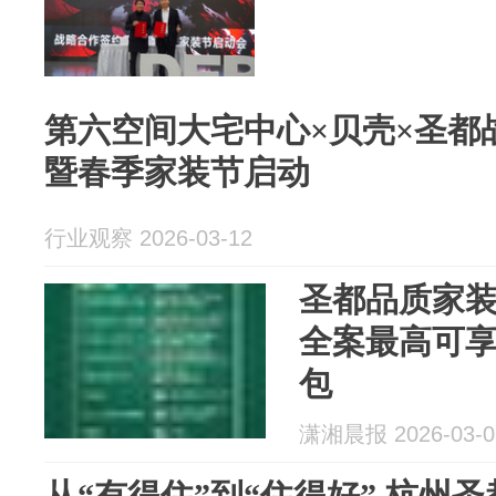
第六空间大宅中心×贝壳×圣都
暨春季家装节启动
行业观察 2026-03-12
圣都品质家装
全案最高可享7
包
潇湘晨报 2026-03-0
从“有得住”到“住得好” 杭州