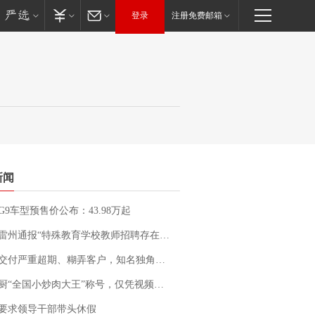
登录
注册免费邮箱
新闻
G9车型预售价公布：43.98万起
通报“特殊教育学校教师招聘存在违规行为”：已启动问责程序 副校长被停职
期、糊弄客户，知名独角兽车企创始人回应：都没证据，将依法采取措施，“本人长期与美国交管局保持沟通，对方表示肯定”
“全国小炒肉大王”称号，仅凭视频评出？中国烹饪协会回应
要求领导干部带头休假