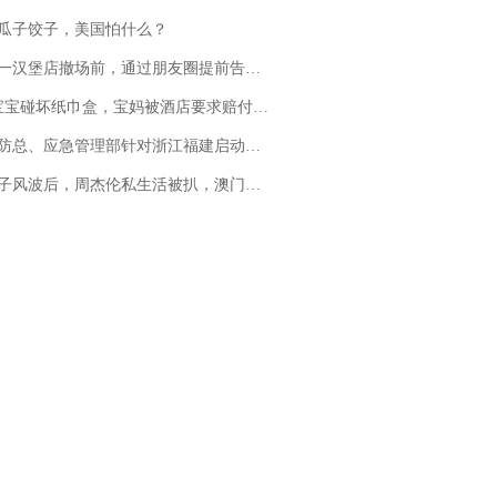
瓜子饺子，美国怕什么？
撤场前，通过朋友圈提前告知逐一退费，有顾客仅剩1元也全被退回，分文不少；顾客：言而有信，让人感动
坏纸巾盒，宝妈被酒店要求赔付924元！三亚一酒店回复：骨瓷定制！网友一查价格，吵翻了
总、应急管理部针对浙江福建启动防汛防台风四级应急响应
风波后，周杰伦私生活被扒，澳门输10亿传闻早已经水落石出