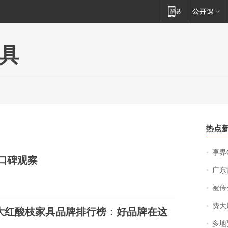
具
热点
享界
牌口碑观察
广东雷州
被传交付严重超
费大厨
5月大红酸枝家具品牌排行榜：好品牌在这
多地