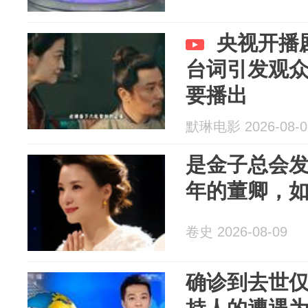
央视开播
台词引发观
要播出
默琳电影 2026-08-0
是金子总会发
年的董卿，
卷史 2026-08-09
确诊到去世仅