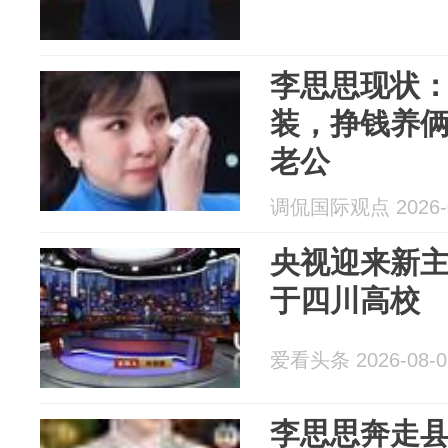
李思思现状
装，挣钱养
老公
调侃国际观点 2026-0
央视迎来新
于四川高校
爱看头条 2026-08-0
李思思奔走