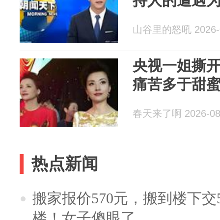
持人的遭遇
山谷里的怒吼 2026-0
央视一姐撕开
痛苦多于甜
春天来了啊 2026-08
热点新闻
搬家报价570元，搬到楼下交5
楼！女子傻眼了……