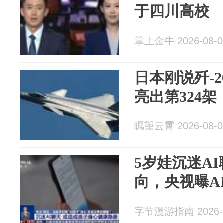
于四川高校
掌上金牛 2026-08-0
日本刚说歼-2
亮出第324
瞩望云霄 2026-08-0
5岁娃沉迷A
向，央视曝A
字节漫游指南 2026-0