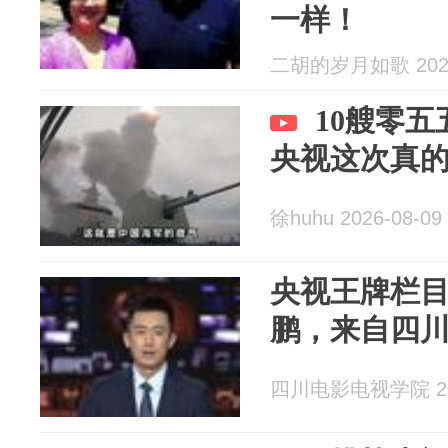
一样！
二胡的岁月如歌 2026
10艘零
央视这次真
徐huhu 2026-08-09
央视王牌栏
鹏，来自四
四川电影电视学院 202