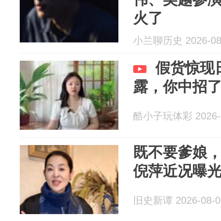
火了
小兰聊历史 2026-08
假货惊现
露，你中招
酷小子玩体彩 2026-0
既不要爹娘，
倪萍近况曝
旧史新谭 2026-08-0