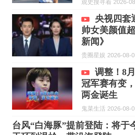
观史搜寻着 2026-08
央视四套
帅女美颜值
新闻》
贵圈星娱 2026-08-0
调整！8月
冠军赛有变
两金诞生
鬼菜生活 2026-08-0
台风“白海豚”提前登陆：将于