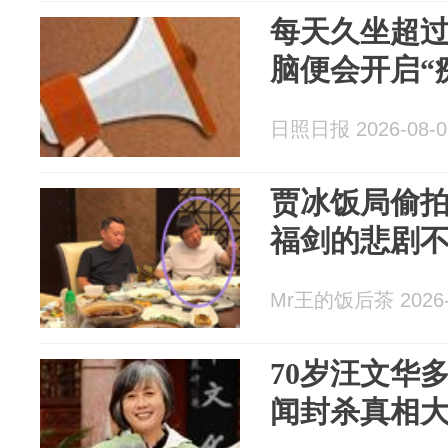
每天久坐超
脑便会开启“
日照日报 2026-08-0
贾冰饭局偷
福剑的悲剧
Mr王的饭后茶 2026-
70岁汪文华
闻封杀真相