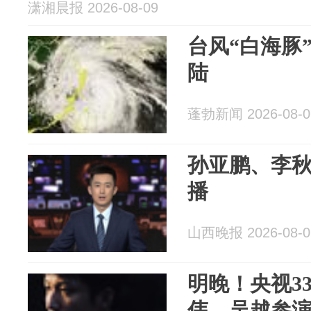
潇湘晨报 2026-08-09
台风“白海豚
陆
蓬勃新闻 2026-08-0
孙亚鹏、李
播
山西晚报 2026-08-0
明晚！央视3
伟、吴越参