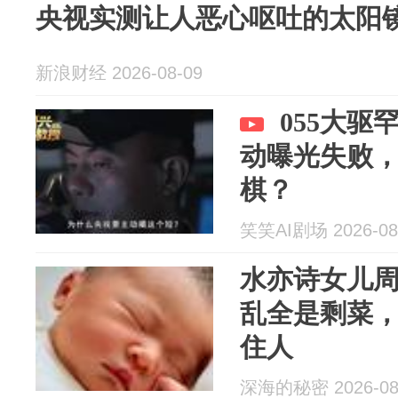
央视实测让人恶心呕吐的太阳
新浪财经 2026-08-09
055大驱
动曝光失败
棋？
笑笑AI剧场 2026-08
水亦诗女儿
乱全是剩菜
住人
深海的秘密 2026-08