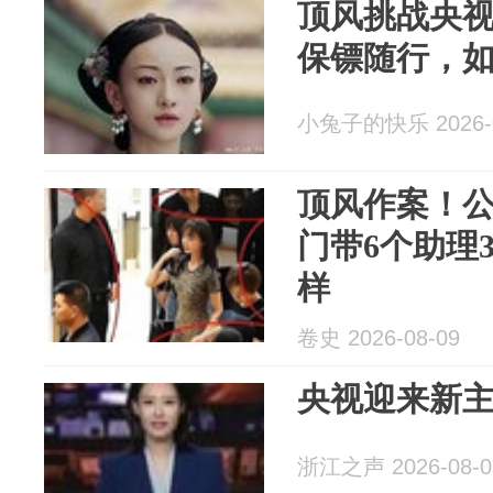
顶风挑战央
保镖随行，
小兔子的快乐 2026-0
顶风作案！公
门带6个助理
样
卷史 2026-08-09
央视迎来新
浙江之声 2026-08-0