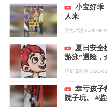
小宝好乖
人来
欧克动漫 2026-08-0
夏日安全
游泳”遇险，
辉哥说动漫 2026-08
幸亏孩子
院子玩。 #