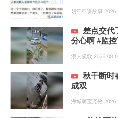
胡纤纤讲故事 2026-0
差点交代
分心啊 #监
浪人俊歌 2026-08-0
秋千断时
成双
海城萌宝宠物 2026-0