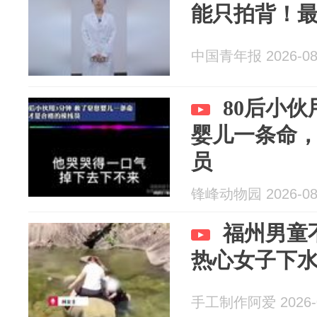
能只拍背！
中国青年报 2026-08
80后小
婴儿一条命
员
锋峰动物园 2026-08
福州男童
热心女子下
手工制作阿爱 2026-0