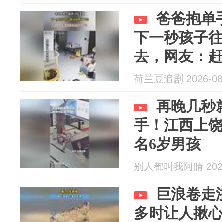
爸爸抱单
下一秒孩子
去，网友：
啊
荷兰豆追剧 2026-08
再晚几秒
手！江西上
名6岁男孩
别人都叫我阿腈 2026
巨浪卷走
多时让人揪