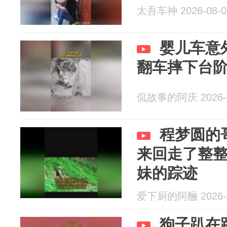
太吾车神 2026-08-0
婴儿车意
翻车摔下台
侃故事的阿庆 2026-0
程梦圆的
来回走了整整
妹的踪迹
爱下厨的阿酾 2026-0
狗子趴在