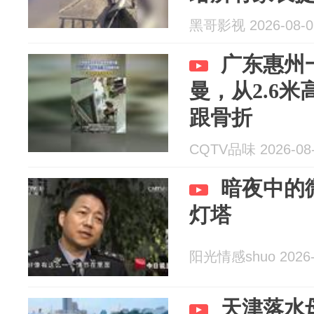
黑哥影视 2026-08-0
广东惠州
曼，从2.6米
跟骨折
CQTV品味 2026-08
暗夜中的
灯塔
阳光情感shuo 2026-
天津落水