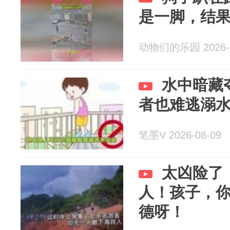
是一脚，结
动物们的乐园 2026-0
水中暗藏
者也难逃溺
笔墨V 2026-08-09
太凶险了
人！孩子，
德呀！