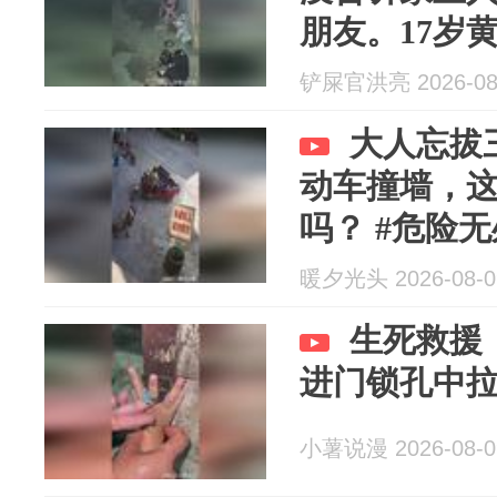
朋友。17岁
刻翻墙赶来
铲屎官洪亮 2026-08
大人忘拔
动车撞墙，
吗？ #危险无
警示
暖夕光头 2026-08-0
生死救援
进门锁孔中
小薯说漫 2026-08-0