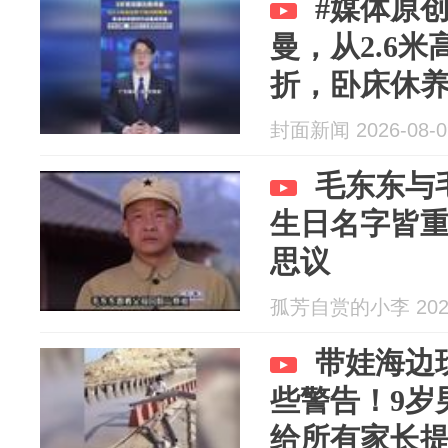
#媒体原创
曼，从2.6
折，卧床休
曼，家长提
封面新闻 2026-08-0
效和现实
毛东东与
生日名字皆
思议
孤芳自赏的小李 2026
带娃海边
些警告！9岁
给所有家长