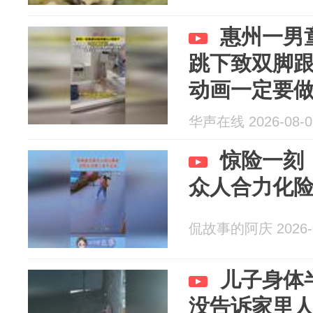
惠州一男
跳下致双脚跟
动画一定要
华声在线 2026-08-0
惊险一刻
众人合力化
侃故事的阿庆 2026-0
儿子身体
没告诉家里