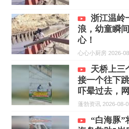
浙江温岭
浪，幼童瞬
心！
心心小厨房 2026-08
天桥上三
接一个往下
吓晕过去，
果不堪设想
蓬勃资讯 2026-08-0
“白海豚”