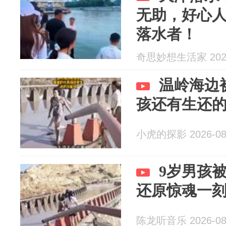
无助，好心
落水者！
奇思妙想生活家 2026
温岭海边
孩还有生还
小虎的探影 2026-08
9岁男孩
还原惊魂一
陈龙听音乐 2026-08