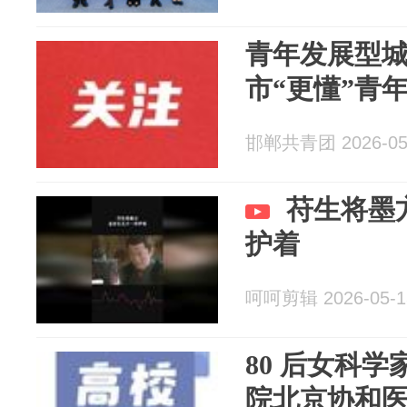
青年发展型
市“更懂”青
邯郸共青团 2026-05
苻生将墨
护着
呵呵剪辑 2026-05-1
80 后女科
院北京协和