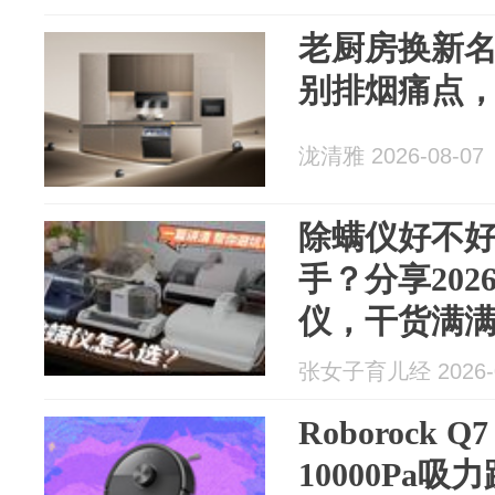
老厨房换新
别排烟痛点
泷清雅 2026-08-07
除螨仪好不
手？分享20
仪，干货满
张女子育儿经 2026-0
Roborock 
10000Pa吸