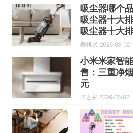
吸尘器哪个
吸尘器十大
吸尘器十大
樱桃说 2026-08-02
小米米家智能
售：三重净烟、
元
IT之家 2026-08-02