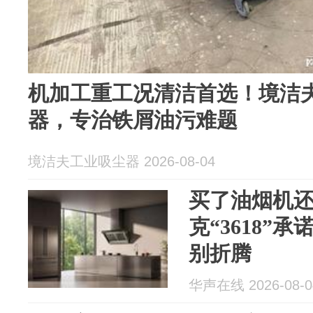
机加工重工况清洁首选！境洁夫
器，专治铁屑油污难题
境洁夫工业吸尘器 2026-08-04
买了油烟机
克“3618”
别折腾
华声在线 2026-08-0