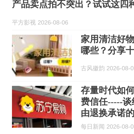
产品卖点拍不突出？试试这四
平方影视 2026-08-06
家用清洁好
哪些？分享十
古风徽韵 2026-08-0
存量时代如
费信任----
由退换承诺
每日新闻 2026-08-0