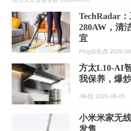
TechRadar
280AW，
宜
Ping值焦虑 2026-08
方太L10‑A
我保养，爆
J科技 2026-08-05
小米米家无线洗
发售