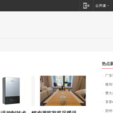
热点
广东雷州
被传交付严重超
费大厨
享界
郑州一汉堡店