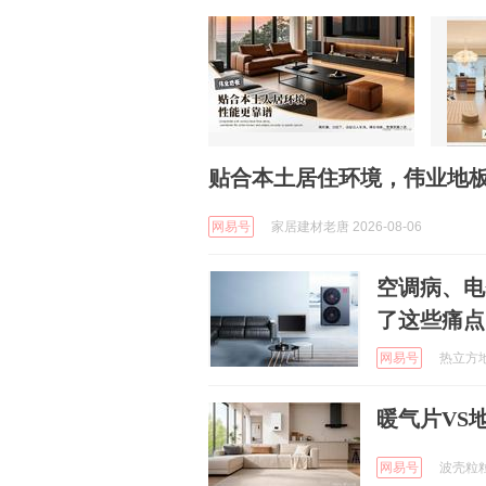
贴合本土居住环境，伟业地
网易号
家居建材老唐 2026-08-06
空调病、电
了这些痛点
网易号
热立方地暖
暖气片VS
网易号
波壳粒粒 