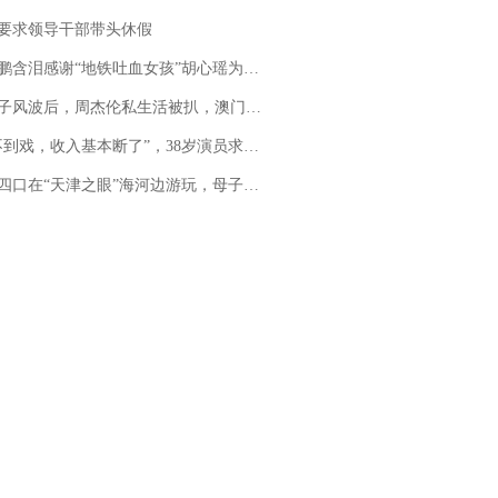
要求领导干部带头休假
地铁吐血女孩”胡心瑶为嫣然天使捐99999元：这份捐赠太沉重，尊重其捐赠意愿，个人向胡心瑶和她的病友之家各捐赠99999元
风波后，周杰伦私生活被扒，澳门输10亿传闻早已经水落石出
，收入基本断了”，38岁演员求职景区NPC：工作量断崖式下跌，留给我试错的时间不多了
四口在“天津之眼”海河边游玩，母子俩不幸溺亡