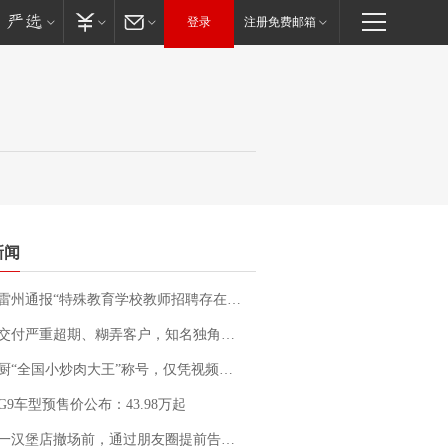
登录
注册免费邮箱
新闻
通报“特殊教育学校教师招聘存在违规行为”：已启动问责程序 副校长被停职
期、糊弄客户，知名独角兽车企创始人回应：都没证据，将依法采取措施，“本人长期与美国交管局保持沟通，对方表示肯定”
“全国小炒肉大王”称号，仅凭视频评出？中国烹饪协会回应
G9车型预售价公布：43.98万起
撤场前，通过朋友圈提前告知逐一退费，有顾客仅剩1元也全被退回，分文不少；顾客：言而有信，让人感动