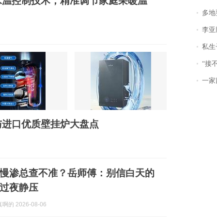
水温控制技术，精准调节家庭采暖温
多地
李亚鹏含泪感谢“
私生子
“接不到戏
一家
产与进口优质壁挂炉大盘点
慢渗总查不准？岳师傅：别信白天的
过夜静压
的 2026-08-06