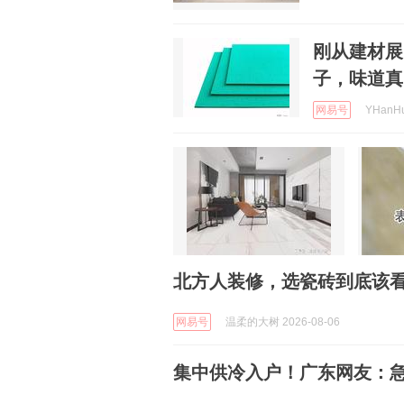
刚从建材展
子，味道真
网易号
YHanHu
北方人装修，选瓷砖到底该
网易号
温柔的大树 2026-08-06
集中供冷入户！广东网友：