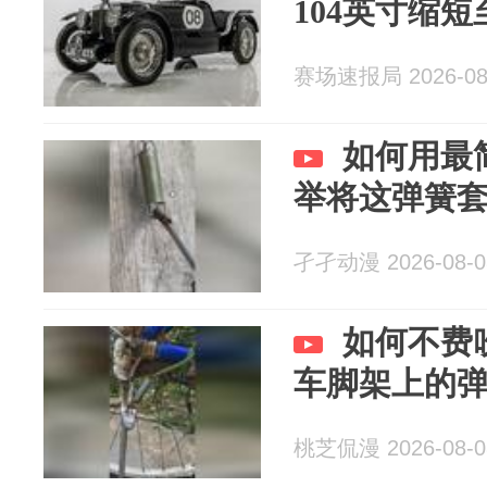
104英寸缩短
赛场速报局 2026-08
如何用最
举将这弹簧
孑孑动漫 2026-08-0
如何不费
车脚架上的
桃芝侃漫 2026-08-0