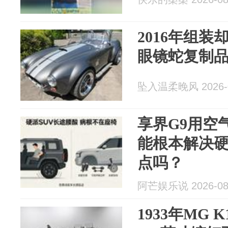
2016年组装
眼镜蛇复制
坠入温柔晚风 2026-0
享界G9用空
能根本解决硬
点吗？
阿芒娱乐说 2026-08
1933年MG