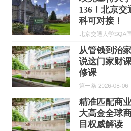
136！北京
科可对接！
北京交通大学SQA国际本
从管钱到治
说这门家财
修课
第一条 2026-08-06
精准匹配商
大高金全球商
目权威解读