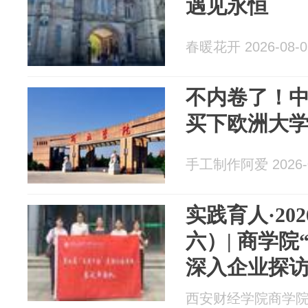
遇见永恒
春暖花开 2026-08-0
不内卷了！中
买下欧洲大
手工制作阿爱 2026-0
实践育人·20
六）| 商学院
深入企业探
型之路[秦风
西安财经学院商学院 20