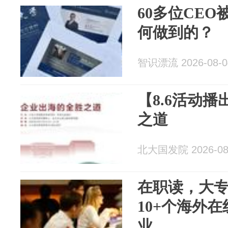
60多位CEO
何做到的？
智识漂流 2026-08-0
【8.6活动
之道
北大国发院 2026-08
在职读，大
10+个海外
业