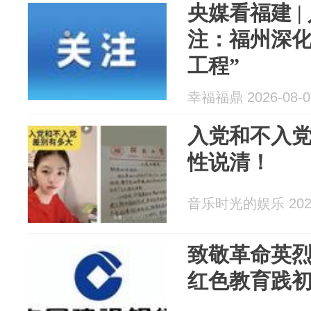
央媒看福建 
注：福州深化
工程”
幸福福鼎 2026-08-0
入党和不入
性说清！
音乐时光的娱乐 2026
致敬革命英烈
红色教育践