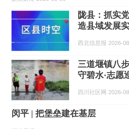
陇县：抓实党
造县域发展
西北信息报 2026-08
三道堰镇八
守碧水·志愿
四川社区网 2026-08
闵平 | 把堡垒建在基层