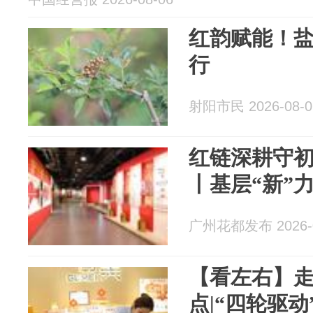
红韵赋能！
行
射阳市民 2026-08-0
红链深耕守初
丨基层“新”
广州花都发布 2026-0
【看左右】
点|“四轮驱动