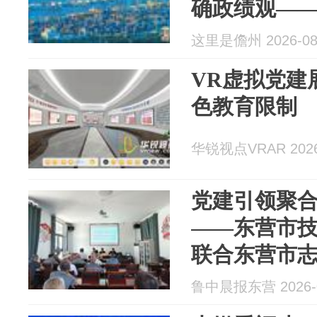
确政绩观—
众心坎上
这里是儋州 2026-08
VR虚拟党建
色教育限制
华锐视点VRAR 2026
党建引领聚合
——东营市
联合东营市
王署埠村开
鲁中晨报东营 2026-0
务活动