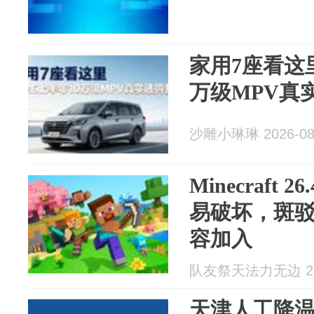
家用7座看这里
万级MPV真
沙雕小琳琳 2026-08
Minecraft
易破坏，斑驳
容加入
队友祭天法力无边 202
天津人工降