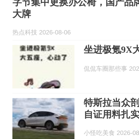
字节集中更换办公椅，国产品牌
大牌
热点科技 2026-08-06
坐进极氪9X
侃侃车圈那些事 2026
特斯拉当众剖开
自证用料扎
小怪吃美食 2026-08