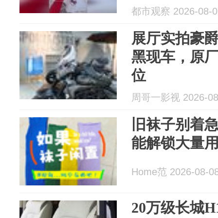
了
都市观察 2026-08-0
展厅实拍豪爵 T
黑现车，原
位
周哥一影视 2026-08
旧袜子别着
能解锁大量
Home范 2026-08-0
20万级长城