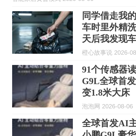
同学借走我
车时里外精洗
天后我发现车
座一看，我
橙心故事说 2026-08
91个传感器
G9L全球首
变1.8米大床
泡泡网 2026-08-06
全球首发AI
小鹏G9L豪