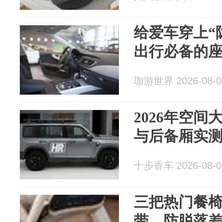
给爱车穿上“隐
出行必备的
珈游世界 2026-08-0
2026年空间
与后备厢实
十步香车 2026-08-0
三把热门餐
带，防脱落