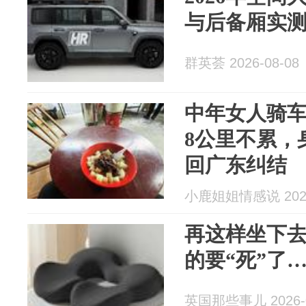
与后备厢实
群英荟 2026-08-08
中年女人骑
8公里不累，
回广东纠结
小鹿姐姐情感说 2026
再这样坐下
的要“死”了
英国那些事儿 2026-0