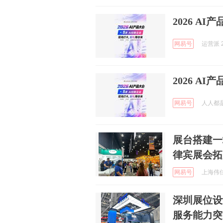
2026 A
网易号
运营派 2
2026 A
网易号
人人都是
展台搭建一
律宾展会拓
网易号
上海伟佳展
深圳展位设
服务能力突