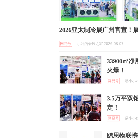
2026亚太制冷展广州官宣
网易号
小叶的会展之家 2026-08-07
33900㎡
火爆！
网易号
易小小z 
3.5万平
定！
网易号
易小小z 
鸥思物联携