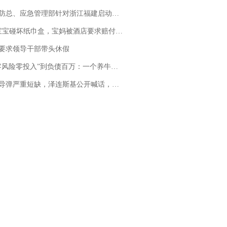
总、应急管理部针对浙江福建启动防汛防台风四级应急响应
坏纸巾盒，宝妈被酒店要求赔付924元！三亚一酒店回复：骨瓷定制！网友一查价格，吵翻了
要求领导干部带头休假
险零投入”到负债百万：一个养牛项目崩盘后，谁该为农户的贷款买单丨红星调查
弹严重短缺，泽连斯基公开喊话，乌克兰失去导弹拦截能力？