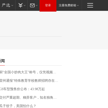
登录
注册免费邮箱
新闻
“全国小炒肉大王”称号，仅凭视频评出？中国烹饪协会回应
通报“特殊教育学校教师招聘存在违规行为”：已启动问责程序 副校长被停职
G9车型预售价公布：43.98万起
期、糊弄客户，知名独角兽车企创始人回应：都没证据，将依法采取措施，“本人长期与美国交管局保持沟通，对方表示肯定”
瓜子饺子，美国怕什么？