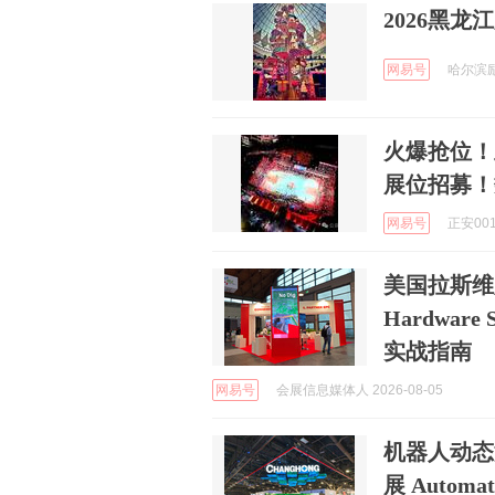
2026黑
网易号
哈尔滨励
火爆抢位！
展位招募！
网易号
正安001 
美国拉斯维加
Hardwa
实战指南
网易号
会展信息媒体人 2026-08-05
机器人动态
展 Auto