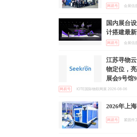
网易号
会展信息媒
国内展台设
计搭建最新
网易号
会展信息媒
江苏寻物云
物定位，亮
展会9号馆9
网易号
IOTE国际物联网展 2026-08-06
2026年
网易号
紧固件工业