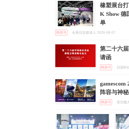
橡塑展台打
K Show
单
网易号
会展信息媒体人 2026-08-07
第二十六届
请函
网易号
启源科技展
gamesco
阵容与神秘
网易号
菜但瘾大第