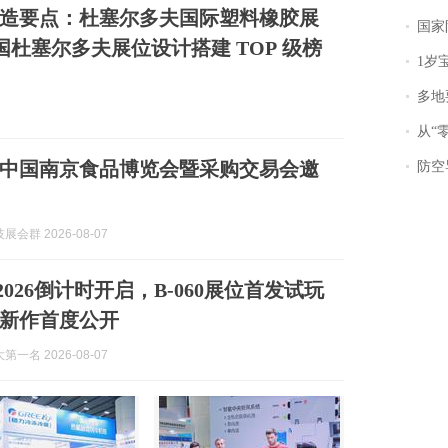
造要点：杜塞尔多夫国际塑料橡胶展
国家防
 德国杜塞尔多夫展位设计搭建 TOP 级榜
1岁宝宝碰
多地
从“零风
中国南京食品博览会暨采购交易会邀
防空导
会群 2026-08-07
m 2026倒计时开启，B-060展位首发试玩
新作首度公开
一名 2026-08-07