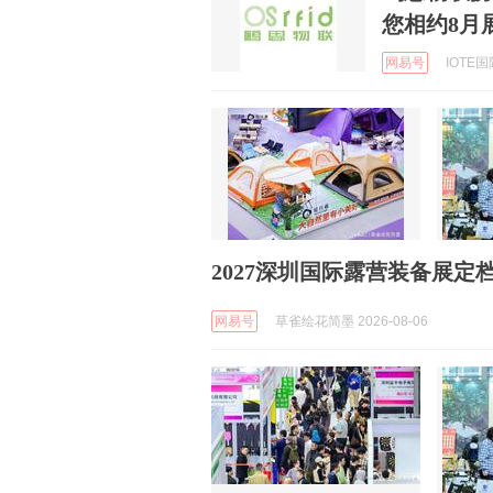
您相约8月
网易号
IOTE国
2027深圳国际露营装备展定
网易号
草雀绘花简墨 2026-08-06