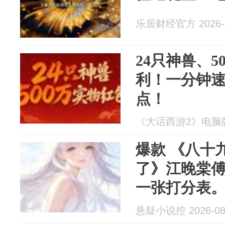
乐居财经官方 2026-0
24只神兽、5
利！一分钟速
点！
《大话西游2》电脑版 2
爆款 《八十
了》江晚棠傅
一张打分表
悬疑小说控 2026-08