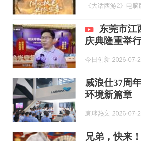
《大话西游2》电脑版 2
东莞市江
庆典隆重举
今日创新 2026-07-2
威浪仕37周
环境新篇章
寰球热文 2026-07-2
兄弟，快来