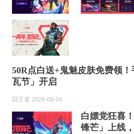
50R点白送+鬼魅皮肤免费领
瓦节」开启
囧王者 2026-08-04
白嫖党狂喜
锋芒」上线，