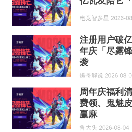
亿瓦友陪它
电竞智多星 2026-08
注册用户破
年庆「尽露
袭
爆哥解说 2026-08-0
周年庆福利清
费领、鬼魅
赢麻
鲁大头 2026-08-04