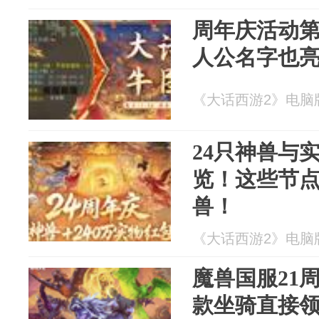
周年庆活动
人公名字也
《大话西游2》电脑版 2
24只神兽与
览！这些节
兽！
《大话西游2》电脑版 2
魔兽国服21
款坐骑直接领