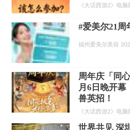
《大话西游2》电脑版 2
#爱美尔21
福州爱美尔美容 2026
周年庆「同心
月6日晚开幕
兽英招！
《大话西游2》电脑版 2
世界共见 深圳