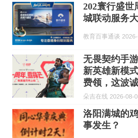
202寰行盛
城联动服务
教育百事通谈 2026-0
无畏契约手
新英雄新模
费领，这波
朵吉在线 2026-08-0
洛阳满城的
事发生？