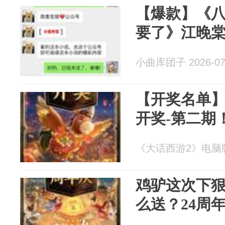
【爆款】《
要了》江晚
小曲库团子 2026-07
【开奖名单
开奖-第二期
《大话西游2》电脑版 2
鸡驴这次下
么送？24周