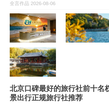
全言作品 2026-08-06
北京口碑最好的旅行社前十名
景出行正规旅行社推荐