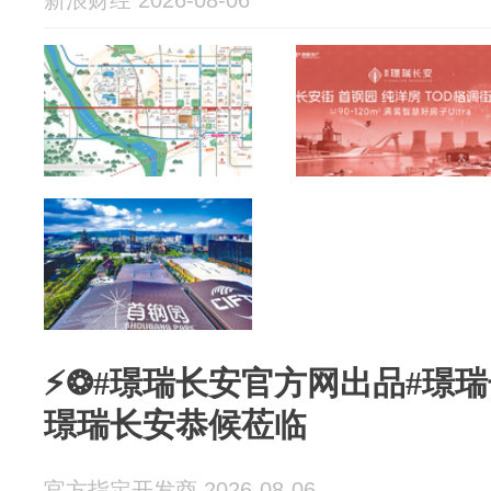
新浪财经 2026-08-06
⚡❂#璟瑞长安官方网出品#璟
璟瑞长安恭候莅临
官方指定开发商 2026-08-06