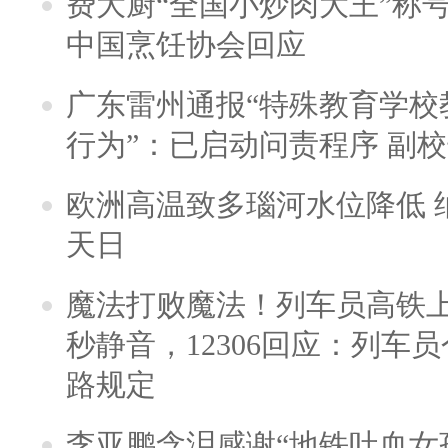
费大厨“全国小炒肉大王”称
中国烹饪协会回应
广东雷州通报“特殊教育学校
行为”：已启动问责程序 副
欧洲高温致多瑙河水位降低 
天日
魔法打败魔法！列车员高铁
秒静音，12306回应：列车
路规定
李亚鹏含泪感谢“地铁吐血女