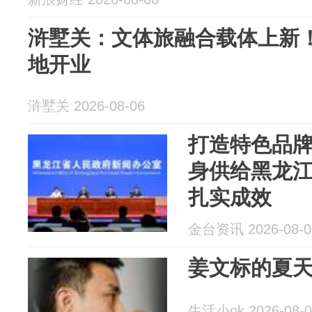
浒墅关：文体旅融合载体上新
地开业
浒墅关 2026-08-06
打造特色品
身供给黑龙
扎实成效
金台资讯 2026-08-0
姜文标的夏
生活小ok 2026-08-0