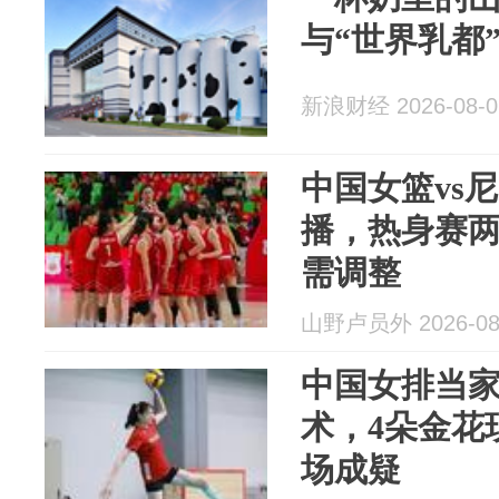
与“世界乳都
新浪财经 2026-08-0
中国女篮vs尼
播，热身赛两
需调整
山野卢员外 2026-08
中国女排当
术，4朵金花
场成疑