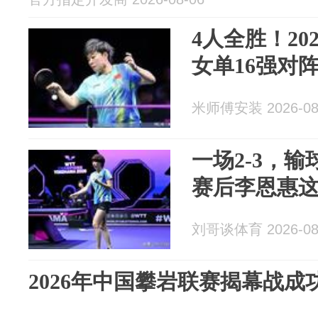
4人全胜！20
女单16强对
米师傅安装 2026-08
一场2-3，
赛后李恩惠
刘哥谈体育 2026-08
2026年中国攀岩联赛揭幕战成