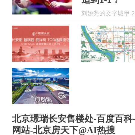
刘姚尧的文字城堡 202
北京璟瑞长安售楼处-百度百科
网站-北京房天下@AI热搜