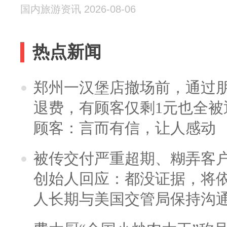
国内旅游资讯 2026-08-06
热点新闻
郑州一汉堡店撤场前，通过
退费，有顾客仅剩1元也全被
顾客：言而有信，让人感动
被传交付严重超期、糊弄客
创始人回应：都没证据，将依
人长期与美国交管局保持沟通