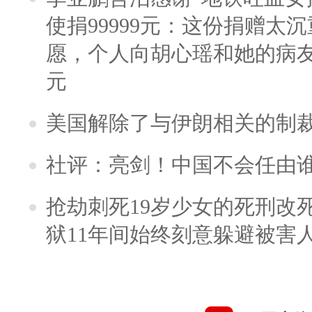
使捐99999元：这份捐赠太
愿，个人向胡心瑶和她的病友之
元
美国解除了与伊朗相关的制
社评：亮剑！中国不会任由
抢劫刺死19岁少女的死刑改
狱11年间始终刻意躲避被害