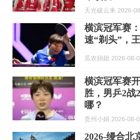
天光破云来 2026-08
横滨冠军赛：
速“剃头”，
瓜农娟姐 2026-08-0
横滨冠军赛开
胜，男乒2战
哪？
贵州小娟 2026-08-0
2026-缦合