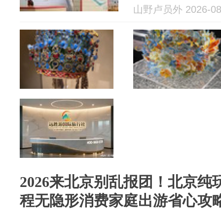
山野卢员外 2026-08
2026来北京别乱报团！北京纯
程无隐形消费家庭出游省心攻