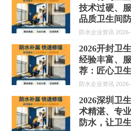
技术过硬、
品质卫生间防
月防水最新
防水企业资讯 2026-0
2026开封
经验丰富、
荐：匠心卫
（8月防水最
防水企业资讯 2026-0
2026深圳
术精湛、专
防水，让卫生