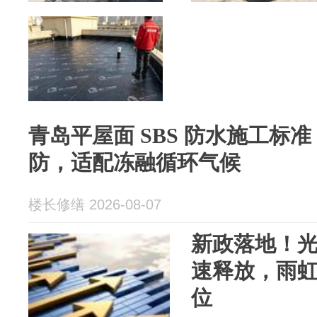
青岛平屋面 SBS 防水施工标
防，适配冻融循环气候
楼长修缮 2026-08-07
新政落地！
速释放，雨虹
位