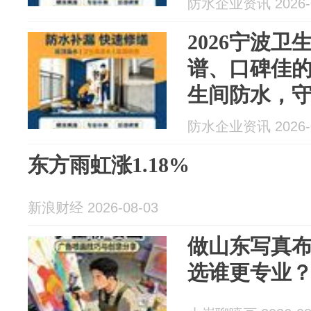
防水企业资讯 2026-0
2026宁波
谱、口碑佳
生间防水，守
防水最新资
防水企业资讯 2026-0
东方雨虹涨1.18%
新浪财经 2026-08-03
做山东写真布
选谁更专业