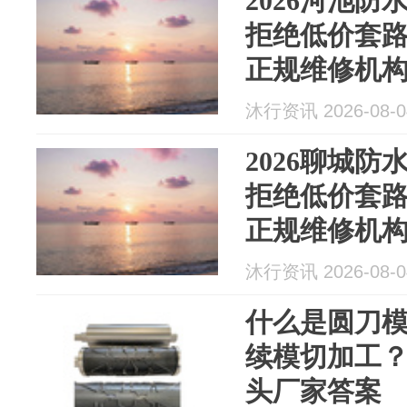
2026河池
拒绝低价套
正规维修机构
修中心上门
沐行资讯 2026-08-0
2026聊城
拒绝低价套
正规维修机构
修中心上门
沐行资讯 2026-08-0
什么是圆刀
续模切加工
头厂家答案