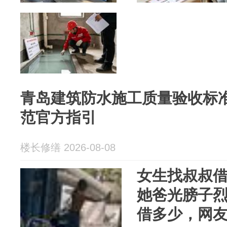
青岛建筑防水施工质量验收标
范官方指引
楼长修缮 2026-08-08
女生找叔叔
她爸光膀子
借多少，网