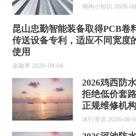
钢构小知识 2026-08
昆山忠勤智能装备取得PCB卷
传送设备专利，适应不同宽度的
使用
金融界 2026-08-04
2026鸡西
拒绝低价套
正规维修机构
修中心上门
沐行资讯 2026-08-0