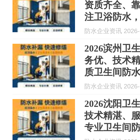
资质齐全、
注卫浴防水，
水最新资讯
防水企业资讯 2026-0
2026滨州
务优、技术
质卫生间防水
月防水最新
防水企业资讯 2026-0
2026沈阳
技术精湛、
专业卫生间防
月防水最新