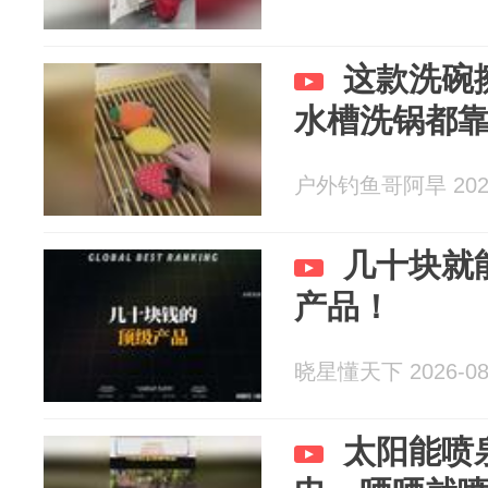
这款洗碗
水槽洗锅都
户外钓鱼哥阿旱 2026
几十块就
产品！
晓星懂天下 2026-08
太阳能喷