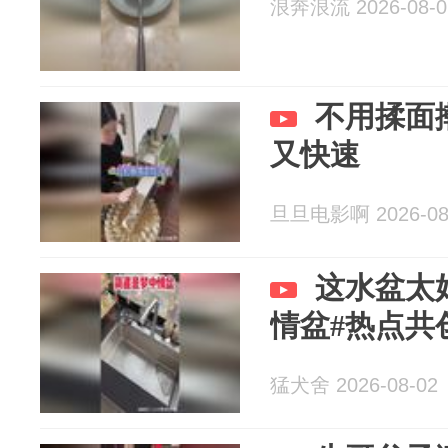
浪奔浪流 2026-08-0
不用揉面
又快速
旦旦电影啊 2026-08
这水盆太
情盆#热点共
猛犬舍 2026-08-02