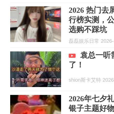
2026 热门
行榜实测，
选购不踩坑
磊磊娱乐日常 2026-0
袁总一听
了！
shion斯卡艾特 2026-
2026年七
银子主题好