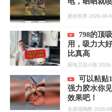
电，晒晒就
夏的世界 2026-08-0
798的顶
用，吸力大
比真高
厨电卫浴小陈 2026-0
可以粘贴
强力胶水你
效果吧！
韭菜很陶醉 2026-08