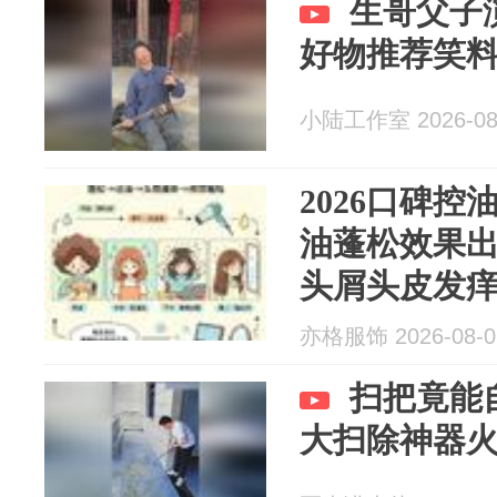
生哥父子
好物推荐笑
小陆工作室 2026-08
2026口碑
油蓬松效果
头屑头皮发
亦格服饰 2026-08-0
扫把竟能
大扫除神器