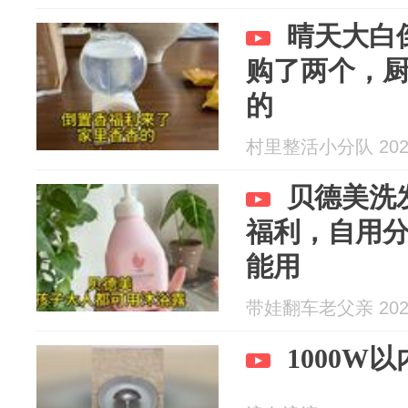
晴天大白
购了两个，
的
村里整活小分队 2026
贝德美洗
福利，自用
能用
带娃翻车老父亲 2026
1000W