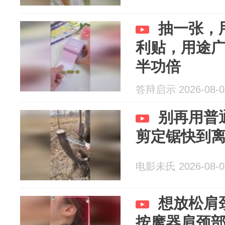
抽一张，
利贴，用途
半功倍
答辩启示 2026-08-0
别再用普
剪定锯快到
电影未氏 2026-08-0
想放松肩
按摩器肩颈