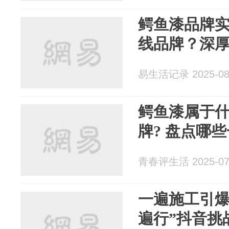
鳄鱼漆品牌
线品牌？深
易生活记录 2025-08
鳄鱼漆属于什
牌? 盘点哪
青春评生活 2025-07
一遍施工引爆
遍行”抖音挑