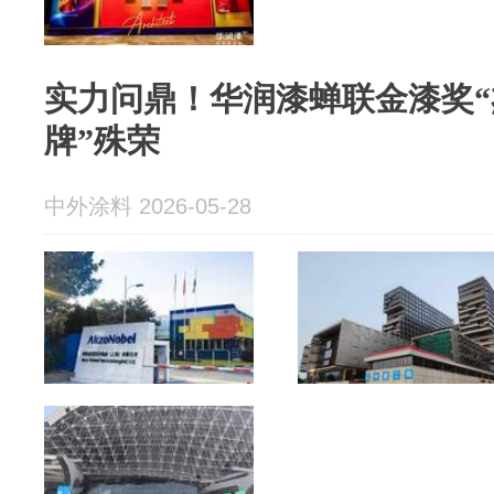
实力问鼎！华润漆蝉联金漆奖
牌”殊荣
中外涂料 2026-05-28