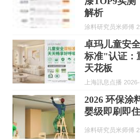
漆TOP9实
解析
涂料研究员米师傅 202
卓玛儿童安全
标准"认证：
天花板
上海訊息点播 2026-0
2026 环保
婴级即刷即
涂料研究员米师傅 202