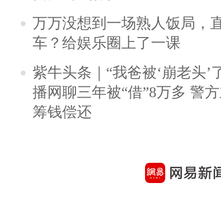
万万没想到一场熟人饭局，
车？给娱乐圈上了一课
紫牛头条｜“我爸被‘崩老头’
播网聊三年被“借”8万多 警
筹钱偿还