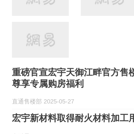
重磅官宣宏宇天御江畔官方售
尊享专属购房福利
直通售楼部 2025-05-27
宏宇新材料取得耐火材料加工