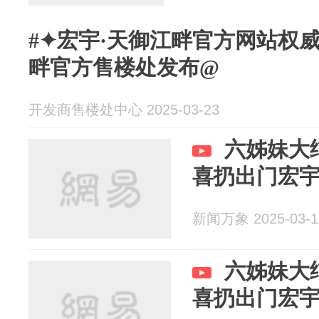
#✦宏宇·天御江畔官方网站权
畔官方售楼处发布@
开发商售楼处中心 2025-03-23
六姊妹大
喜扔出门宏
新闻万象 2025-03-1
六姊妹大
喜扔出门宏