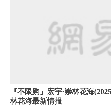
『不限购』宏宇·崇林花海(202
林花海最新情报