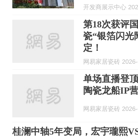
开发商展示中心 2026
第18次获评
瓷“银箔闪光
定！
网易家居瓷砖 2026-0
单场直播登顶
陶瓷龙船IP
网易家居瓷砖 2026-0
桂澜中轴5年变局，宏宇瓏熙V