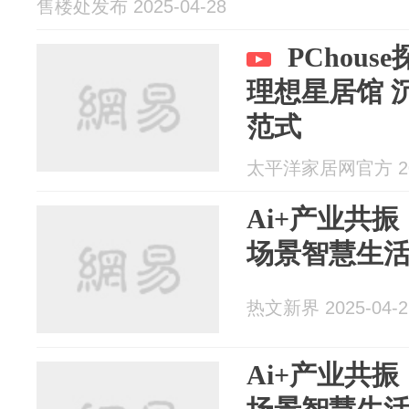
售楼处发布 2025-04-28
PChou
理想星居馆 
范式
太平洋家居网官方 202
Ai+产业共
场景智慧生
热文新界 2025-04-2
Ai+产业共