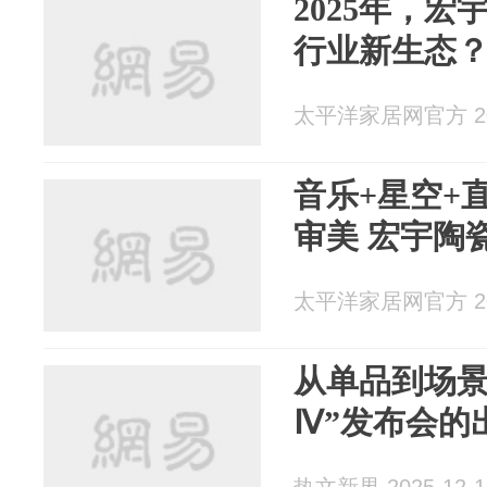
2025年，
行业新生态
太平洋家居网官方 202
音乐+星空+
审美 宏宇陶
太平洋家居网官方 202
从单品到场景
Ⅳ”发布会的