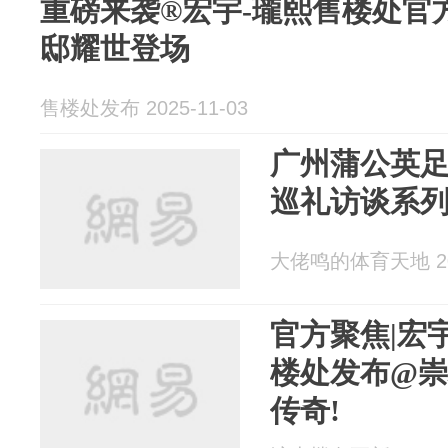
重磅来袭®宏宇-瓏熙售楼处官
邸耀世登场
售楼处发布 2025-11-03
广州蒲公英
巡礼访谈系列
大佬鸣的体育天地 202
官方聚焦|宏
楼处发布@
传奇!