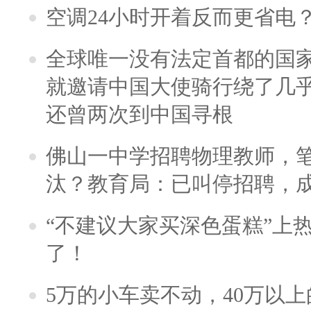
空调24小时开着反而更省电
全球唯一没有法定首都的国
就邀请中国大使骑行绕了几
还曾两次到中国寻根
佛山一中学招聘物理教师，笔
汰？教育局：已叫停招聘，
“不建议大家买深色蛋糕”上
了！
5万的小车卖不动，40万以