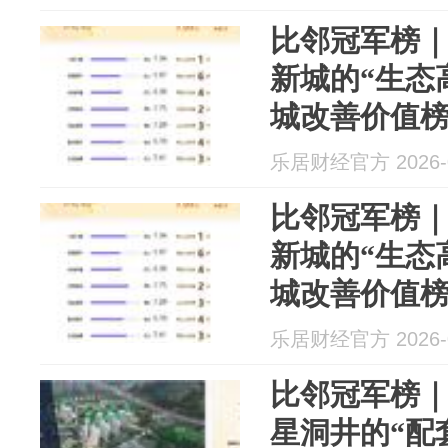
比邻冠军榜
新城的“生态
城改善价值
乐居财经官方 2026-0
比邻冠军榜
新城的“生态
城改善价值
乐居财经官方 2026-0
比邻冠军榜
星洞井的“配