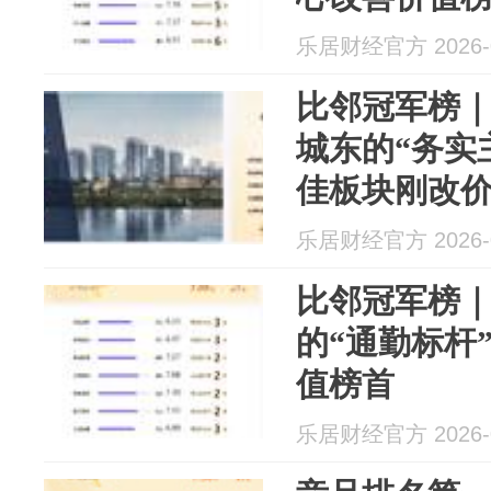
乐居财经官方 2026-0
比邻冠军榜
城东的“务实
佳板块刚改
乐居财经官方 2026-0
比邻冠军榜
的“通勤标杆
值榜首
乐居财经官方 2026-0