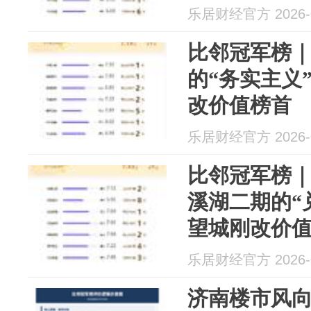
乐居财经官方 2026-0
比邻冠军榜
的“务实主义
改价值榜首
乐居财经官方 2026-0
比邻冠军榜
溪湖二期的“
望城刚改价
乐居财经官方 2026-0
济南楼市风