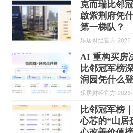
克而瑞比邻冠
啟紫荆府凭
第一梯队？
乐居财经官方 2026-0
AI 重构买
比邻冠军榜
润园凭什么
乐居财经官方 2026-0
比邻冠军榜
心芯的“山居
心改善价值