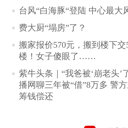
台风“白海豚“登陆 中心最大
费大厨“塌房”了？
搬家报价570元，搬到楼下交5
楼！女子傻眼了……
紫牛头条｜“我爸被‘崩老头’
播网聊三年被“借”8万多 警
筹钱偿还