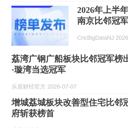
2026年上
南京比邻冠
CricBigDataNJ 2026
荔湾广钢广船板块比邻冠军榜
·璇湾当选冠军
乐居财经官方 2026-07-07
增城荔城板块改善型住宅比邻
府斩获榜首