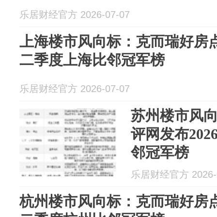
乐居财经官方 2026-07-07
上海楼市风向标：克而瑞好房点
二季度上海比邻冠军榜
乐居财经官方 2026-07-07
苏州楼市风
评网发布20
邻冠军榜
乐居财经官方 2026-0
杭州楼市风向标：克而瑞好房点