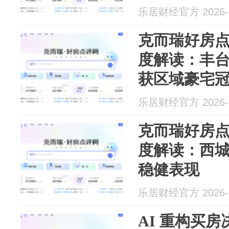
乐居财经官方 2026-0
克而瑞好房点
度解读：丰
获区域豪宅
乐居财经官方 2026-0
克而瑞好房点
度解读：西
稳健表现
乐居财经官方 2026-0
AI 重构买