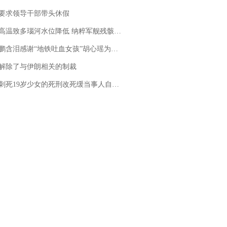
要求领导干部带头休假
高温致多瑙河水位降低 纳粹军舰残骸重见天日
地铁吐血女孩”胡心瑶为嫣然天使捐99999元：这份捐赠太沉重，尊重其捐赠意愿，个人向胡心瑶和她的病友之家各捐赠99999元
解除了与伊朗相关的制裁
19岁少女的死刑改死缓当事人自述：出狱11年间始终刻意躲避被害人家属