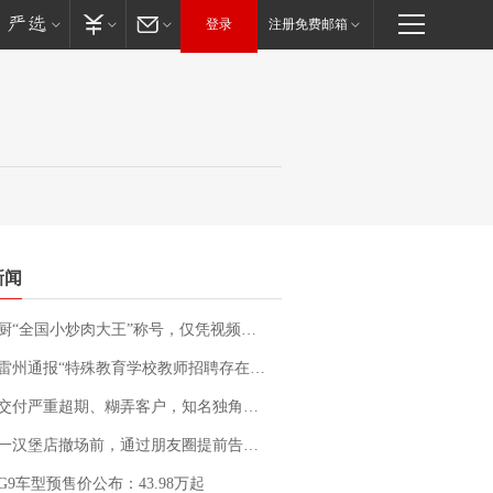
登录
注册免费邮箱
新闻
“全国小炒肉大王”称号，仅凭视频评出？中国烹饪协会回应
通报“特殊教育学校教师招聘存在违规行为”：已启动问责程序 副校长被停职
期、糊弄客户，知名独角兽车企创始人回应：都没证据，将依法采取措施，“本人长期与美国交管局保持沟通，对方表示肯定”
撤场前，通过朋友圈提前告知逐一退费，有顾客仅剩1元也全被退回，分文不少；顾客：言而有信，让人感动
G9车型预售价公布：43.98万起