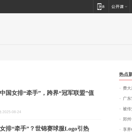
热点
费大厨
中国女排“牵手”，跨界“冠军联盟”值
广东雷州
被传交付严重超
2025-08-24
郑州一汉堡店
女排“牵手”？世锦赛球服Logo引热
享界