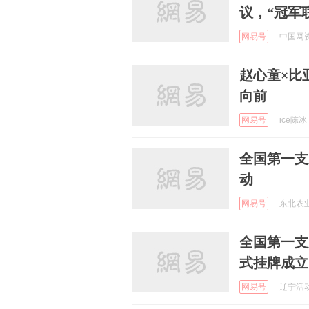
议，“冠军
网易号
中国网资讯
赵心童×比
向前
网易号
ice陈冰 
全国第一支
动
网易号
东北农业 
全国第一支
式挂牌成立
网易号
辽宁活动资