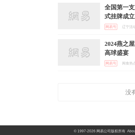
全国第一支
式挂牌成立
网易号
辽宁活动资
2024燕
高球盛宴
网易号
闽食热点 
没
©
1997-2026 网易公司版权所有
Abou