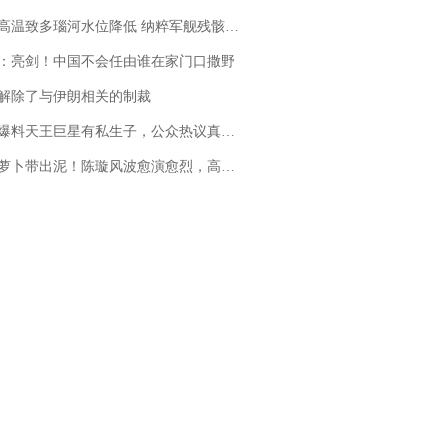
高温致多瑙河水位降低 纳粹军舰残骸重见天日
：亮剑！中国不会任由谁在家门口撒野
解除了与伊朗相关的制裁
料天王巨星有私生子，公众热议真假难辨，实锤何时到来？
卜带出泥！陈璇风波愈演愈烈，高晓松、张铁林也被“揪出”