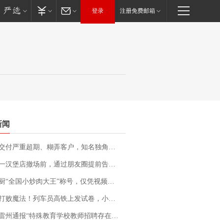
登录
注册免费邮箱
新闻
期、糊弄客户，知名独角兽车企创始人回应：都没证据，将依法采取措施，“本人长期与美国交管局保持沟通，对方表示肯定”
撤场前，通过朋友圈提前告知逐一退费，有顾客仅剩1元也全被退回，分文不少；顾客：言而有信，让人感动
“全国小炒肉大王”称号，仅凭视频评出？中国烹饪协会回应
法！列车员高铁上发试卷，小朋友一秒静音，12306回应：列车员个人行为，不是铁路规定
通报“特殊教育学校教师招聘存在违规行为”：已启动问责程序 副校长被停职