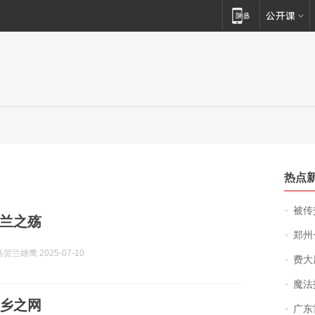
热点
被传交付严重超
兰之殇
郑州一汉堡店
兰雄鹰 2025-07-10
费大厨
魔法打败魔
乡之网
广东雷州