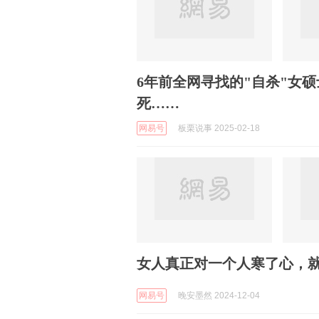
6年前全网寻找的"自杀"女
死……
网易号
板栗说事 2025-02-18
女人真正对一个人寒了心，
网易号
晚安墨然 2024-12-04