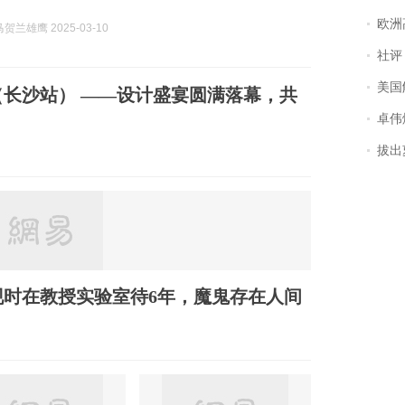
欧洲
兰雄鹰 2025-03-10
社评
美国
长沙站） ——设计盛宴圆满落幕，共
卓伟爆
拔出萝
时在教授实验室待6年，魔鬼存在人间