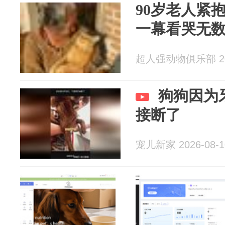
90岁老人紧
一幕看哭无
超人强动物俱乐部 202
狗狗因为
接断了
宠儿新家 2026-08-1