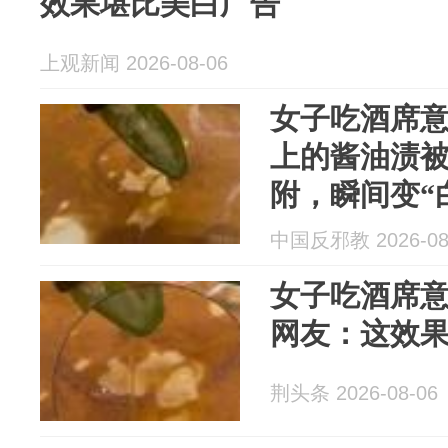
效果堪比美白广告
上观新闻 2026-08-06
女子吃酒席
上的酱油渍
附，瞬间变“
堪比美白广
中国反邪教 2026-08
女子吃酒席
网友：这效
荆头条 2026-08-06