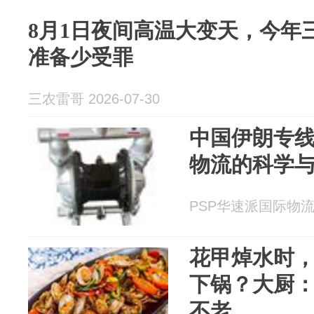
8月1日夜间高温大变天，今年
准备少受罪
三农雷哥 2026-07-30
中国伊朗专
物流的科学
PSP华速派国际物流 20
花甲焯水时
下锅？大厨
不老