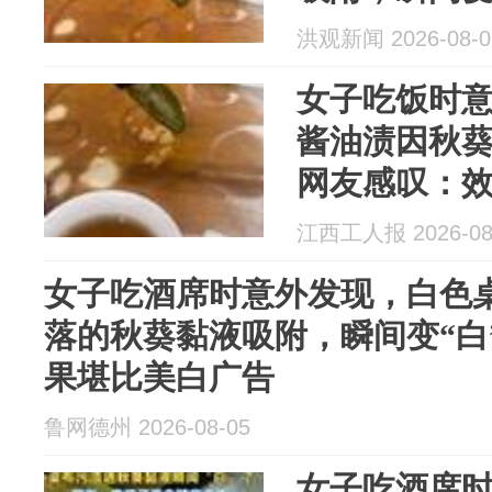
这效果堪比
洪观新闻 2026-08-0
女子吃饭时
酱油渍因秋葵
网友感叹：
江西工人报 2026-08
女子吃酒席时意外发现，白色
落的秋葵黏液吸附，瞬间变“白
果堪比美白广告
鲁网德州 2026-08-05
女子吃酒席