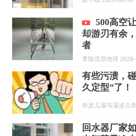
500高
却游刃有余
者
李陈流浪地球 2026-0
有些污渍，碰
久定型”了！
奔波儿灞与灞波儿奔 20
回水器厂家