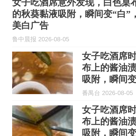
女子吃酒席意外发现，白色桌
的秋葵黏液吸附，瞬间变“白”
美白广告
鲁中晨报 2026-08-05
女子吃酒席
布上的酱油
吸附，瞬间变
这效果堪比
番禺台 2026-08-05
女子吃酒席
布上的酱油
吸附，瞬间变