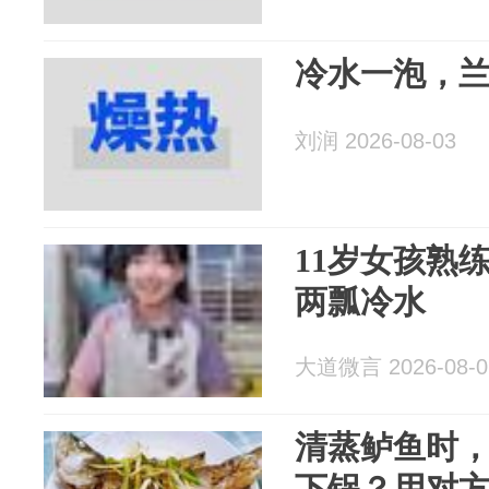
冷水一泡，
刘润 2026-08-03
11岁女孩熟
两瓢冷水
大道微言 2026-08-0
清蒸鲈鱼时
下锅？用对