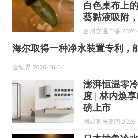
白色桌布上
葵黏液吸附，
友感叹：这
台州交通广播 2026-0
告
海尔取得一种净水装置专利，
金融界 2026-08-04
澎湃恒温零
度 | 林内焕
磅上市
网易家居要闻 2026-0