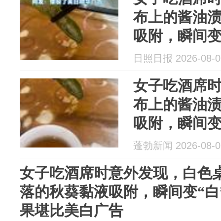
布上的酱油
吸附，瞬间变
这效果堪比
日照日报 2026-08-0
女子吃酒席
布上的酱油
吸附，瞬间变
这效果堪比
蓬勃新闻 2026-08-0
女子吃酒席时意外发现，白色
落的秋葵黏液吸附，瞬间变“白
果堪比美白广告