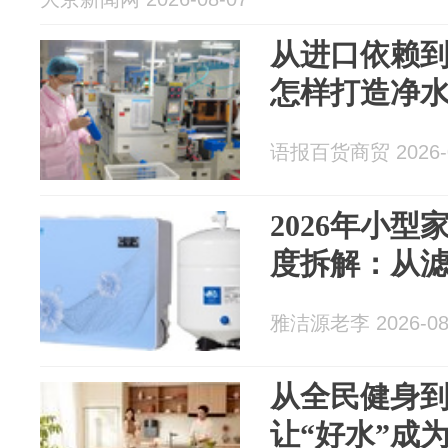
从进口依赖
怎样打造净
语报百货商贸 2026-0
2026年小
度拆解：从
雅洁源老李 2026-08
从全民健身
让“好水”成