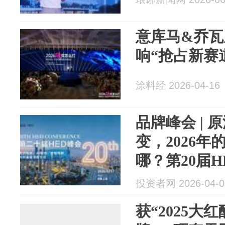
意库马&乔瓦
响“抢占新赛
涂料经 2026-04-16
品牌峰会 | 
变，2026
哪？第20届H
重磅启幕
投资者网 2026-04-0
获“2025大