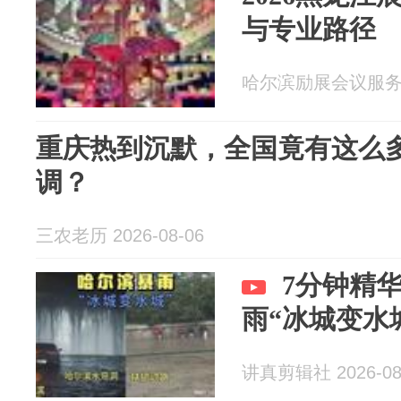
与专业路径
哈尔滨励展会议服务有限
重庆热到沉默，全国竟有这么
调？
三农老历 2026-08-06
7分钟精
雨“冰城变水
讲真剪辑社 2026-08