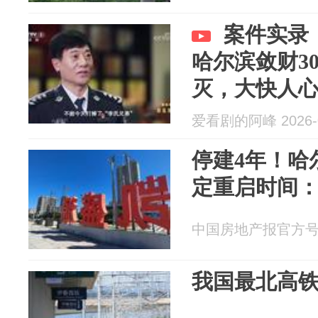
案件实录
哈尔滨敛财3
灭，大快人
爱看剧的阿峰 2026-0
停建4年！哈
定重启时间：
中国房地产报官方号 20
我国最北高