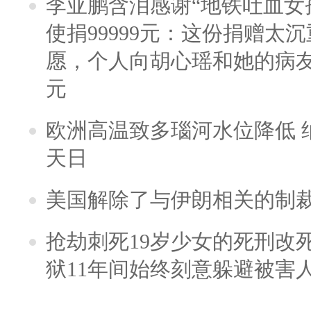
李亚鹏含泪感谢“地铁吐血女
使捐99999元：这份捐赠太
愿，个人向胡心瑶和她的病友之
元
欧洲高温致多瑙河水位降低 
天日
美国解除了与伊朗相关的制
抢劫刺死19岁少女的死刑改
狱11年间始终刻意躲避被害