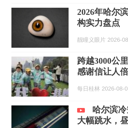
2026年哈
构实力盘点
靓瞳义眼片 2026-08
跨越3000
感谢信让人
每日桂林 2026-08-0
哈尔滨冷
大幅跳水，