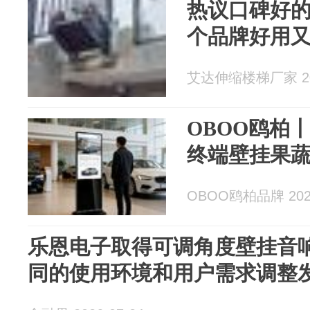
热议口碑好
个品牌好用
艾达伸缩楼梯厂家 202
OBOO鸥柏丨
终端壁挂果
OBOO鸥柏品牌 2026
乐恩电子取得可调角度壁挂音
同的使用环境和用户需求调整