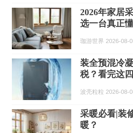
2026年家
选一台真正
珈游世界 2026-08-0
装全预混冷
税？看完这
波壳粒粒 2026-08-0
采暖必看|装
暖？