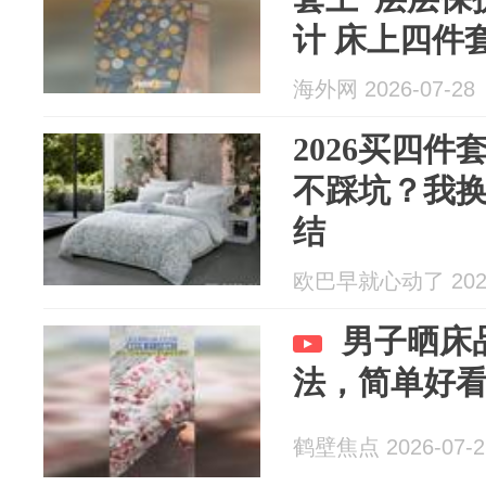
计 床上四件
套……网友
海外网 2026-07-28
住了
2026买四
不踩坑？我
结
欧巴早就心动了 2026
男子晒床
法，简单好看
鹤壁焦点 2026-07-2