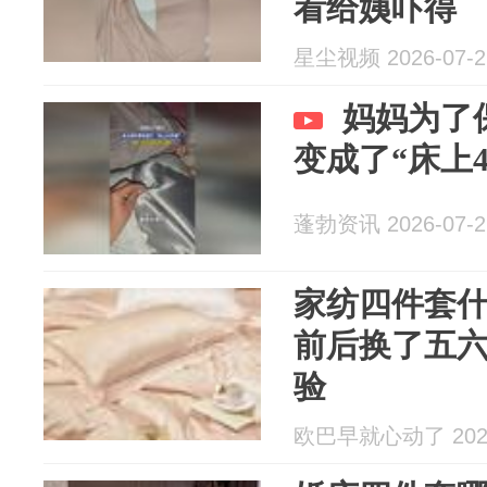
看给姨吓得
星尘视频 2026-07-2
妈妈为了
变成了“床上4
蓬勃资讯 2026-07-2
家纺四件套
前后换了五
验
欧巴早就心动了 2026