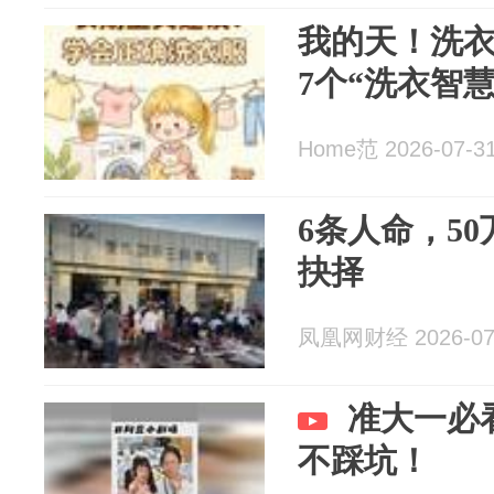
我的天！洗
7个“洗衣智
Home范 2026-07-3
6条人命，5
抉择
凤凰网财经 2026-07
准大一必
不踩坑！