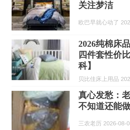
关注梦洁
欧巴早就心动了 2026
2026纯棉
四件套性价
科】
贝比佳床上用品 2026
真心发愁：
不知道还能
三农老历 2026-08-0