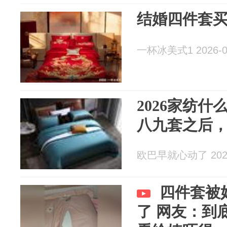
结婚四件套
一杯冰美式1 2026-0
2026家纺
八九套之后
欧巴早就心动了 2026
四件套被
了 网友：到