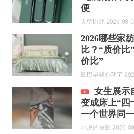
便
天空以北 2026-08-0
2026哪些
比？“质价比
价比”
欧巴早就心动了 2026
女生展示
变成床上“四
一个世界同
小虎的探影 2026-08