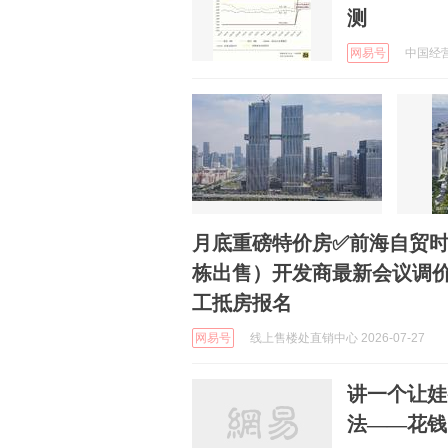
测
网易号
中国经营报
月底重磅特价房✅前海自贸时
栋出售）开发商最新会议调
工抵房报名
网易号
线上售楼处直销中心 2026-07-27
讲一个让娃
法——花钱