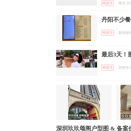
网易号
果壳 202
丹阳不少餐
网易号
新浪财经 
最后3天！
网易号
异想生活笔
深圳玖玖颂阁户型图 & 备案价