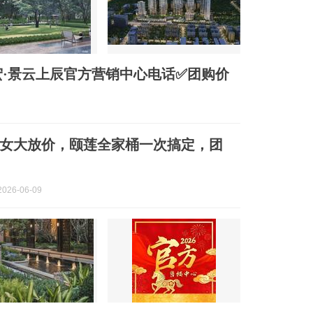
宏·景云上辰官方营销中心电话✅团购价
女大放价，颐莲全家桶一次搞定，团
026-06-09