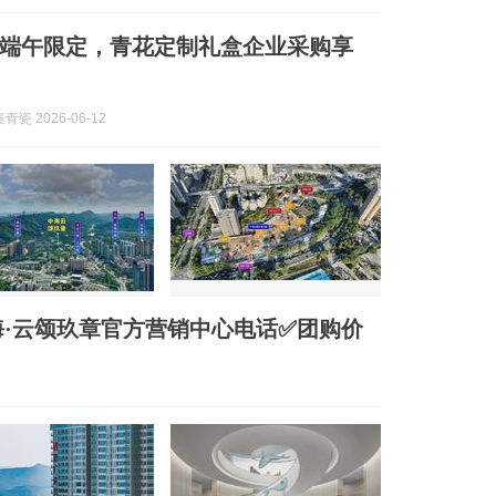
端午限定，青花定制礼盒企业采购享
瓷 2026-06-12
海·云颂玖章官方营销中心电话✅团购价