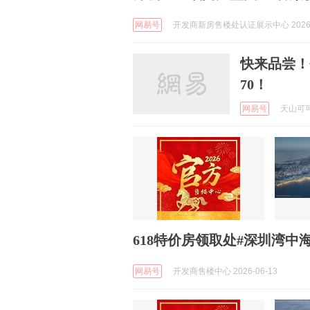
网易号
开发商新房售楼处认证展示中心 2026-0
快来品尝！
70！
网易号
天山可可 
618特价房领取处#深圳湾中
网易号
开发商售楼中心 2026-06-13