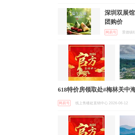
深圳双展馆
团购价
网易号
景德镇钰青
618特价房领取处#梅林关中
网易号
线上售楼处直销中心 2026-06-12