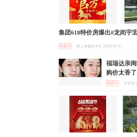
集团618特价房爆出#龙岗宇
网易号
线上售楼处中心 2026-06-11
福瑞达亲闺
购价太香了
网易号
言安堂 2