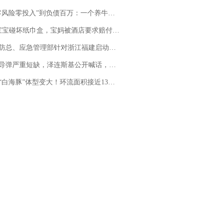
险零投入”到负债百万：一个养牛项目崩盘后，谁该为农户的贷款买单丨红星调查
坏纸巾盒，宝妈被酒店要求赔付924元！三亚一酒店回复：骨瓷定制！网友一查价格，吵翻了
总、应急管理部针对浙江福建启动防汛防台风四级应急响应
弹严重短缺，泽连斯基公开喊话，乌克兰失去导弹拦截能力？
白海豚”体型变大！环流面积接近13个浙江那么大