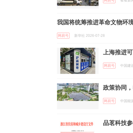
网易号
看看新闻K
我国将统筹推进革命文物环
网易号
新华社 2026-07-28
上海推进可
网易号
中国建设报
政策协同，
网易号
中国能源网
品茗科技参