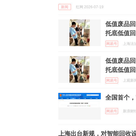
新闻
红网 2026-07-19
低值废品回
托底低值回
网易号
上海法治声
低值废品回
托底低值回
网易号
上观新闻 
全国首个，
网易号
新浪财经 
上海出台新规，对智能回收