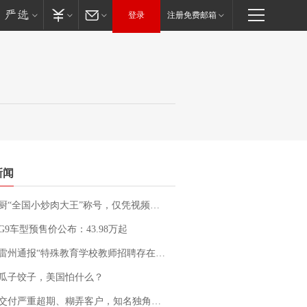
登录
注册免费邮箱
新闻
“全国小炒肉大王”称号，仅凭视频评出？中国烹饪协会回应
G9车型预售价公布：43.98万起
通报“特殊教育学校教师招聘存在违规行为”：已启动问责程序 副校长被停职
瓜子饺子，美国怕什么？
期、糊弄客户，知名独角兽车企创始人回应：都没证据，将依法采取措施，“本人长期与美国交管局保持沟通，对方表示肯定”