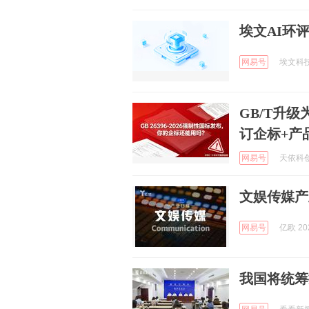
埃文AI环
网易号
埃文科技 
GB/T升
订企标+产
网易号
天依科创标
文娱传媒产业日
网易号
亿欧 202
我国将统筹