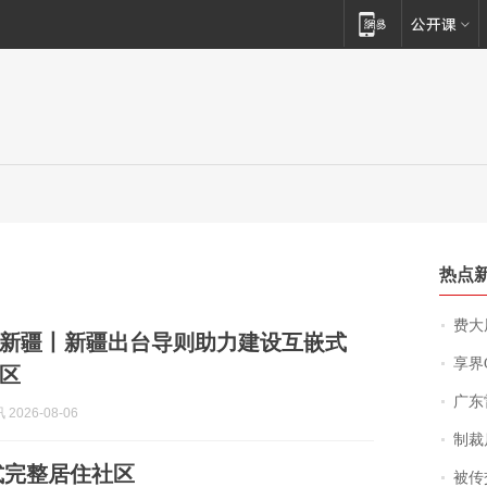
热点
费大厨
新疆丨新疆出台导则助力建设互嵌式
享界
区
广东雷州
2026-08-06
制裁
式完整居住社区
被传交付严重超