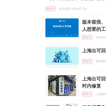
网易号
金台资讯 2026-07-16
版本留痕、
人想要的工
网易号
埃文科技 
上海出可回
网易号
新浪财经 
上海出可回
时内修复
网易号
上观新闻 