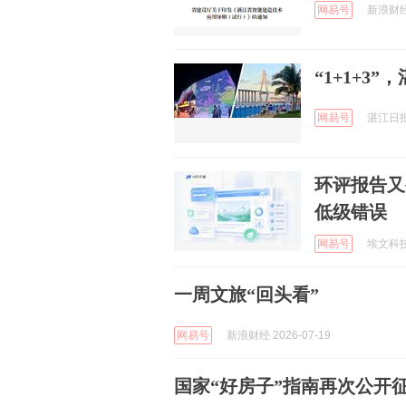
网易号
新浪财经 
“1+1+3
网易号
湛江日报 
环评报告又
低级错误
网易号
埃文科技 
一周文旅“回头看”
网易号
新浪财经 2026-07-19
国家“好房子”指南再次公开