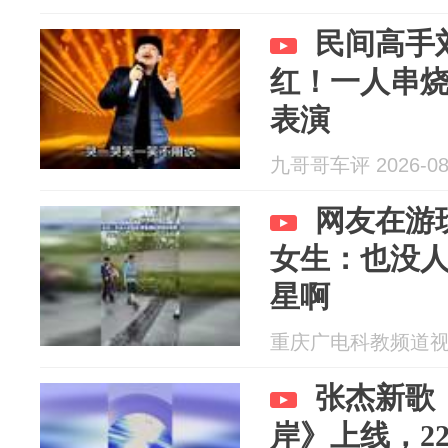
民间高手
红！一人串
表演
九哥哥车评 2026-08
网友在游
女生：也没人
星啊
重庆广电科教频道视频部
张杰新歌
岸》上线，2