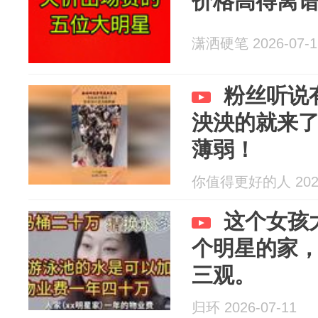
价格高得离
潇洒硬笔 2026-07-1
粉丝听说
泱泱的就来
薄弱！
你值得更好的人 2026
这个女孩
个明星的家，
三观。
归环 2026-07-11