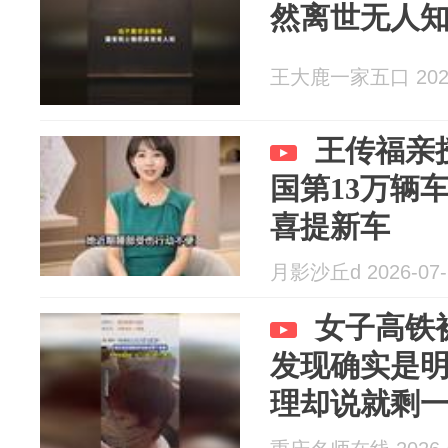
然离世无人
王大鹿一家五口 2026
王传福亲
国第13万辆
喜提新车
月影沙丘d 2026-07-
女子高铁
发现确实是
理却说就剩
置坐