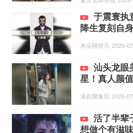
重庆名师在线 2026-0
于震寰执
降生复刻自
米朵聊娱乐 2026-07
汕头龙眼
星！真人颜
港剧聚集区 2026-07
活了半辈
想做个有滋