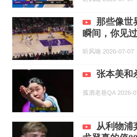
那些像世
瞬间，你见
听风喃 2026-07-07
张本美和
孤酒老巷QA 2026-07
从利物浦