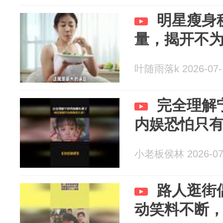
明星瘦身
量，揭开不
叶随雨落k 2026-07-
完全理解
内娱恐怕只
小老板侯林 2026-07
路人逛街
动笑料不断