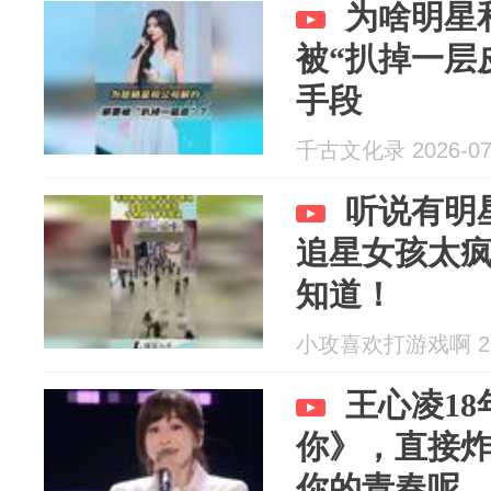
为啥明星
被“扒掉一层
手段
千古文化录 2026-07
听说有明
追星女孩太
知道！
小攻喜欢打游戏啊 202
王心凌1
你》，直接
你的青春呢