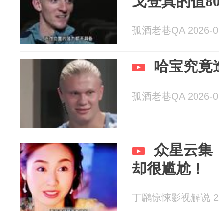
戈登真的值80
孤酒老巷QA 2026-07
哈宝究竟
孤酒老巷QA 2026-07
众星云集
却很尴尬！
丁鸊惊悚影视解说 202