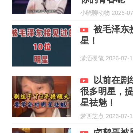
小晓聊动物 2026-07
被毛泽东
星！
潇洒硬笔 2026-07-1
以前在剧
很多明星，
星祛魅！
梦西芝点 2026-07-1
卤鹅哥被