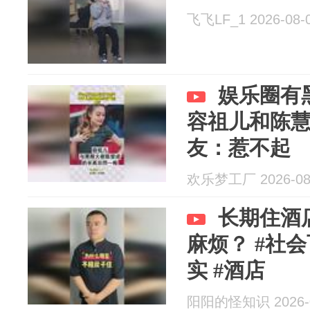
飞飞LF_1 2026-08-
娱乐圈有
容祖儿和陈
友：惹不起
欢乐梦工厂 2026-08
长期住酒
麻烦？ #社会
实 #酒店
阳阳的怪知识 2026-0