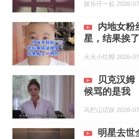
娱乐仔一起 2026-07
内地女粉
星，结果挨
火火小红帽 2026-07
贝克汉姆
候骂的是我
马栏山话娱 2026-07
明星去世