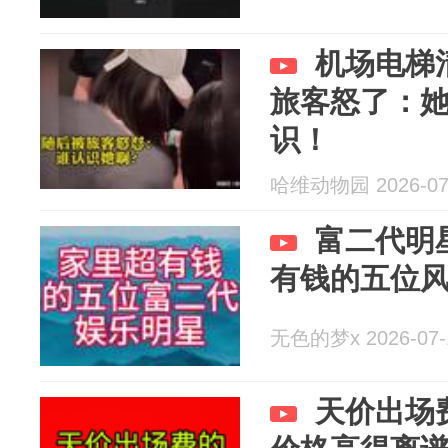
机场电梯
旅客怒了：
识！
哈维动物园 2026-07
富二代明
有钱的五位
无色的梦x 2026-07-
天价出场