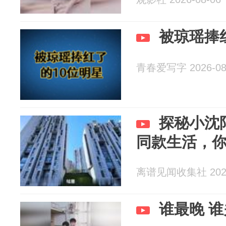
被琼瑶捧
青春爱写字 2026-08
探秘小沈
同款生活，
离谱见闻收集社 2026
谁最晚 