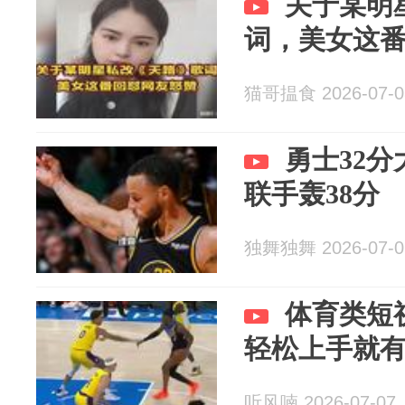
关于某明
词，美女这
猫哥揾食 2026-07-0
勇士32
联手轰38分
独舞独舞 2026-07-0
体育类短
轻松上手就
听风喃 2026-07-07