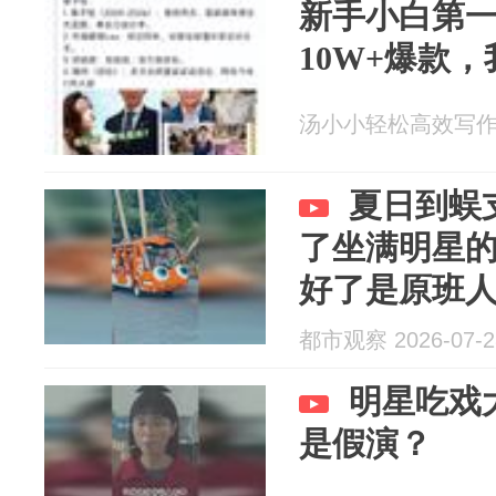
新手小白第
10W+爆款
汤小小轻松高效写作 20
夏日到蜈
了坐满明星
好了是原班
都市观察 2026-07-2
明星吃戏
是假演？