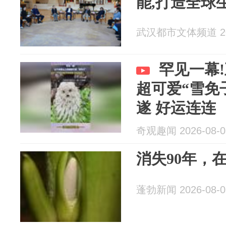
能,打造全球
武汉都市文体频道 202
罕见一幕
超可爱“雪免
遂 好运连连
奇观趣闻 2026-08-0
消失90年，
蓬勃新闻 2026-08-0