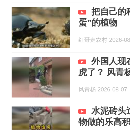
把自己的
蛋”的植物
红哥走农村 2026-08
外国人现
虎了？ 风青
风青杨 2026-08-07
水泥砖头
物做的乐高