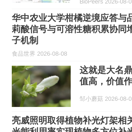
BioPeers 2026-08-
华中农业大学柑橘逆境应答与
莉酸信号与可溶性糖积累协同
子机制
食品世界 2026-08-08
这就是大名鼎
值高，价值
邹小蘑菇 2026-08-0
亮威照明取得植物补光灯架相
光能利用率实现植物多方位补