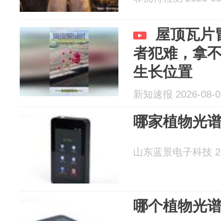
屋顶瓦片
者犯难，拿
生长位置
新知速报 2026-08-0
哪家植物光
山东蓝景电子科技 202
哪个植物光