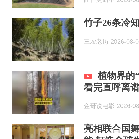
竹子26条冷
三农老历 2026-08-0
植物界的
看完直呼离
金哥说电影 2026-08
亮相联合国舞