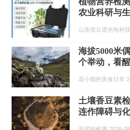
植物营养检
农业科研与
山东优云谱光电科技有限
海拔5000
个举动，看
花小猫的美食日常 202
土壤香豆素
连作障碍与
菲优特检测 2026-08