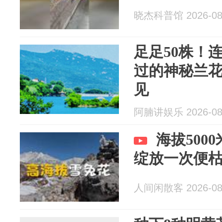
晓杰科普馆 2026-08
足足50株！
过的神秘兰
见
阿腩讲娱乐 2026-08
海拔500
绽放一次便
人间闲散客 2026-08