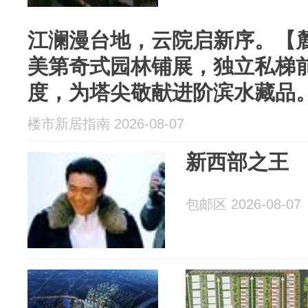
江澜漫台地，云院启新序。【
美第奇式园林铺展，独立私梯
度，为塔尖敬献进阶滨水藏品
楼市新居指南 2026-08-07
新西部之王
包邮区 2026-08-07