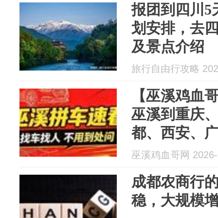
报团到四川5
划安排，去四
及景点介绍
旅行自由行攻略 2026
【巫溪鸡血
巫溪到重庆
都、西安、
级多，有需
巫溪鸡血哥网 2026-0
成都农商行
稳，大规模增