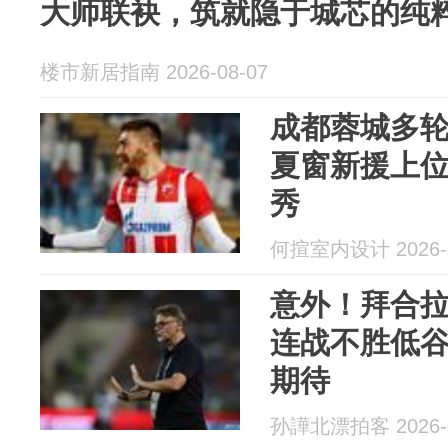
大师联袂，筑就隐于城芯的纯
楼市新居指南 2026-08-07
成都蓉城多
夏窗新援上
秀
何揎室内设计 2026-0
意外！拜合
连战不胜低
期待
孙譁北漂拍客 2026-0