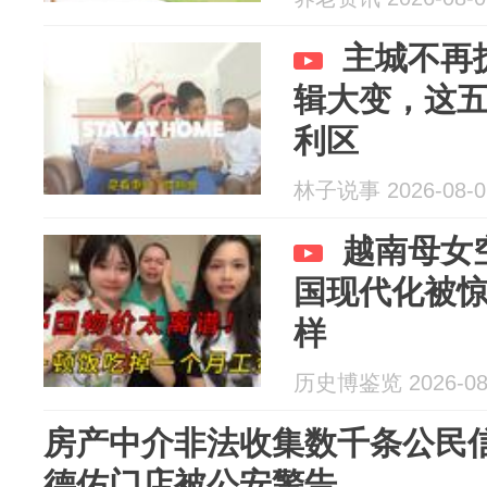
主城不再
辑大变，这
利区
林子说事 2026-08-0
越南母女
国现代化被
样
历史博鉴览 2026-08
房产中介非法收集数千条公民信
德佑门店被公安警告