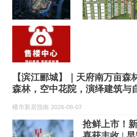
【滨江郦城】｜天府南万亩森
森林，空中花院，演绎建筑与
楼市新居指南 2026-08-07
抢鲜上市！新
喜获丰收 | 