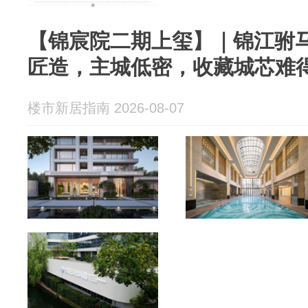
【锦宸院二期上玺】｜锦江驸
匠造，主城低密，收藏城芯难
楼市新居指南 2026-08-07