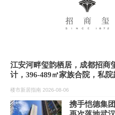
江安河畔玺韵栖居，成都招商
计，396-489㎡家族合院，私
楼市新居指南 2026-08-06
携手恺德集团
再次落地武