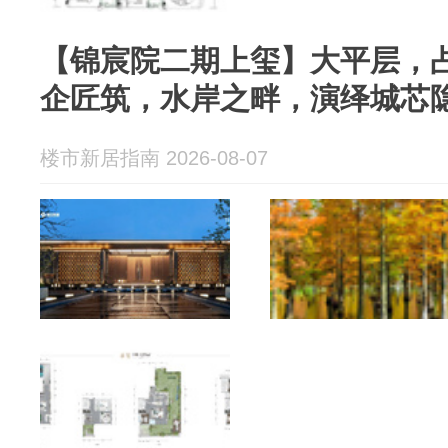
【锦宸院二期上玺】大平层，
企匠筑，水岸之畔，演绎城芯
楼市新居指南 2026-08-07