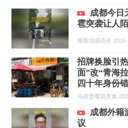
成都今日
雹突袭让人
椰青情感语录 2026-0
招牌换脸引热
面”改“青海
四十年身份
马蹄烫嘴说美食 2026
成都外籍
议