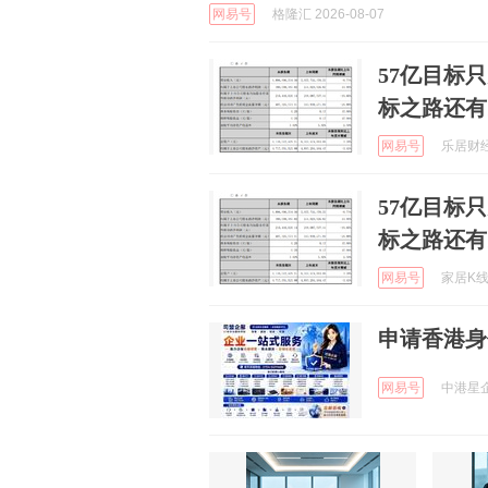
网易号
格隆汇 2026-08-07
57亿目标
标之路还有
网易号
乐居财经官
57亿目标
标之路还有
网易号
家居K线 
申请香港身
网易号
中港星企