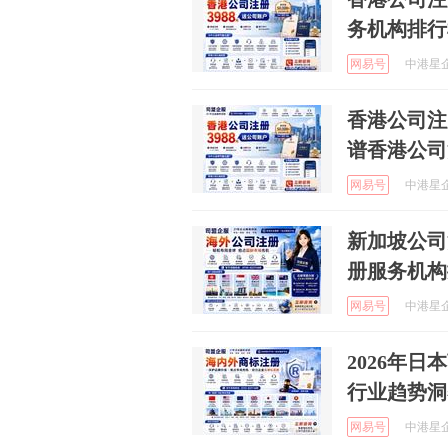
务机构排行
网易号
中港星企
香港公司注
谱香港公司
网易号
中港星企
新加坡公司
册服务机构
网易号
中港星企
2026年
行业趋势洞
网易号
中港星企