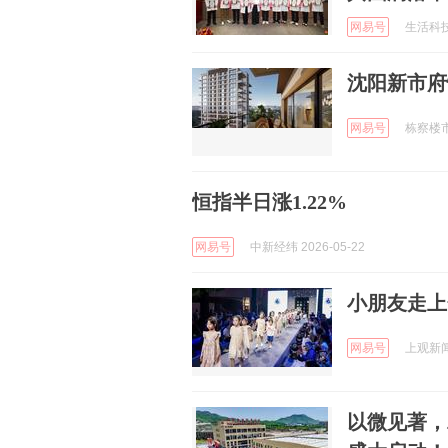
网易号
生活科技日
沈阳新市府
网易号
栋察楼市 
恒指半日涨1.22%
网易号
中新经纬 2026-05-22
小朋友走上
网易号
上观新闻 
以微见著，