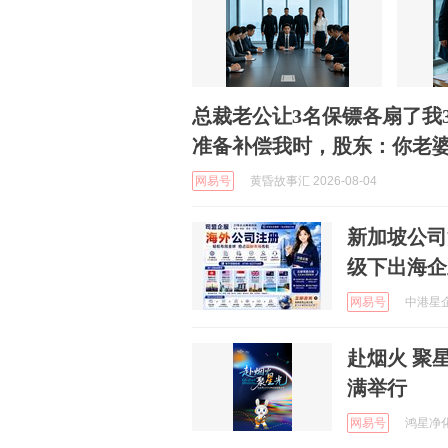
总裁老公让3名保镖各扇了我
准备补偿我时，股东：你老婆
网易号
黄昏故事汇 2026-08-04
新加坡公司
级下出海企
网易号
中港星企
赴烟火 聚星光丨鸿星集团2026年度烧烤音乐节圆
满举行
网易号
鸿星净化科