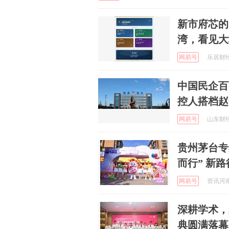
新市府芯的
湾，看见大
网易号
乐居财经官
中国民企百
控人搭档赵
网易号
山东财经报
贵州茅台专
而行” 新路
网易号
资讯河南 
深耕学术，
典圆满落幕