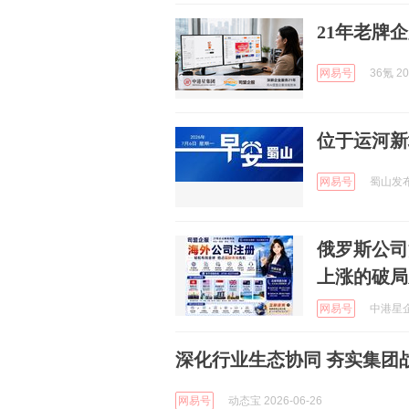
21年老牌企
网易号
36氪 20
位于运河新
网易号
蜀山发布 
俄罗斯公司
上涨的破局
网易号
中港星企
深化行业生态协同 夯实集团
网易号
动态宝 2026-06-26