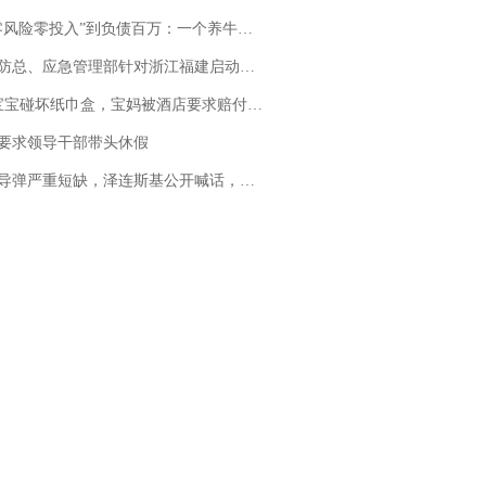
险零投入”到负债百万：一个养牛项目崩盘后，谁该为农户的贷款买单丨红星调查
总、应急管理部针对浙江福建启动防汛防台风四级应急响应
坏纸巾盒，宝妈被酒店要求赔付924元！三亚一酒店回复：骨瓷定制！网友一查价格，吵翻了
要求领导干部带头休假
弹严重短缺，泽连斯基公开喊话，乌克兰失去导弹拦截能力？