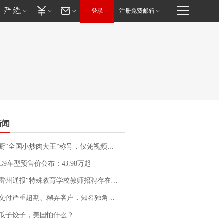
登录
注册免费邮箱
新闻
“全国小炒肉大王”称号，仅凭视频评出？中国烹饪协会回应
G9车型预售价公布：43.98万起
通报“特殊教育学校教师招聘存在违规行为”：已启动问责程序 副校长被停职
期、糊弄客户，知名独角兽车企创始人回应：都没证据，将依法采取措施，“本人长期与美国交管局保持沟通，对方表示肯定”
瓜子饺子，美国怕什么？