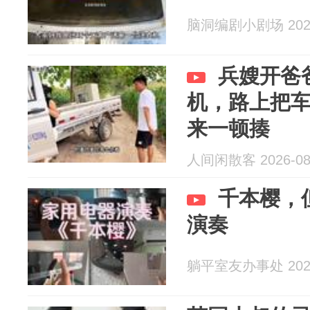
脑洞编剧小剧场 2026
兵嫂开爸
机，路上把
来一顿揍
人间闲散客 2026-08
千本樱，
演奏
躺平室友办事处 2026