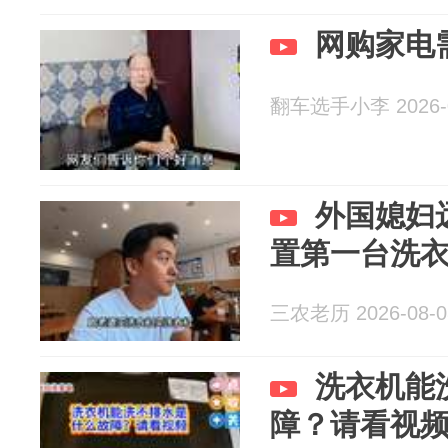
网购家电
翻车选手小李 2026-0
外国媳妇
置第一台洗
三农老历 2026-08-0
洗衣机能
障？请看视