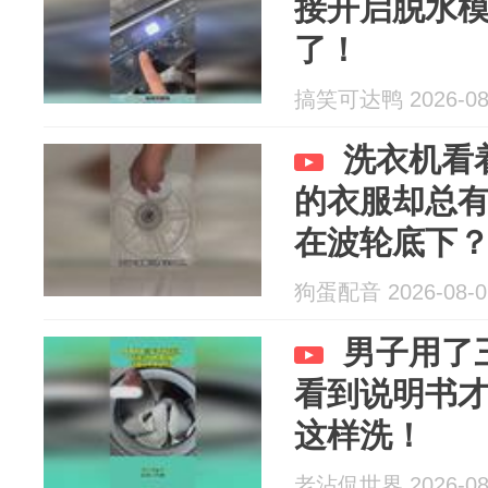
接开启脱水
了！
搞笑可达鸭 2026-08
洗衣机看
的衣服却总
在波轮底下
狗蛋配音 2026-08-0
男子用了
看到说明书
这样洗！
老沾侃世界 2026-08