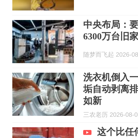
中央布局：
6300万台
随梦而飞起 2026-08
洗衣机倒入
垢自动剥离
如新
三农老历 2026-08-0
这个比任