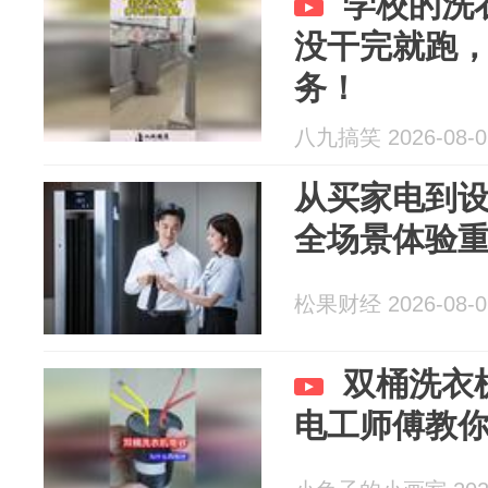
学校的洗
没干完就跑
务！
八九搞笑 2026-08-0
从买家电到设
全场景体验
松果财经 2026-08-0
双桶洗衣
电工师傅教