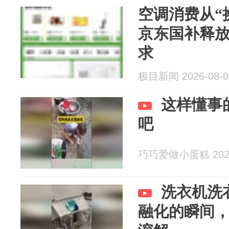
空调消费从“换
京东国补释
求
极目新闻 2026-08-0
这样懂事
吧
巧巧爱做小蛋糕 2026
洗衣机洗
融化的瞬间