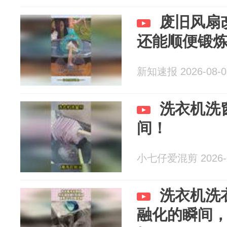
废旧风扇
还能顺便锻
新知速报 2026-08-0
洗衣机洗
间！
小七仔爱混剪 2026-0
洗衣机洗
融化的瞬间