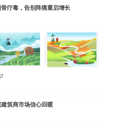
刮骨疗毒，告别阵痛重启增长
!
宅建筑商市场信心回暖