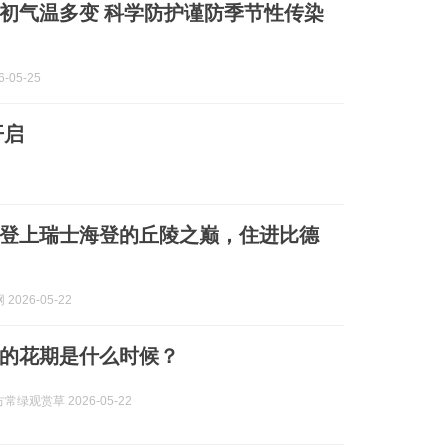
初气温多变 科学防护谨防季节性传染
05-25
开启
登上瑞士海登的丘陵之巅，住进比德
2026-05-22
的花期是什么时候？
常绿观赏草 2026-05-22