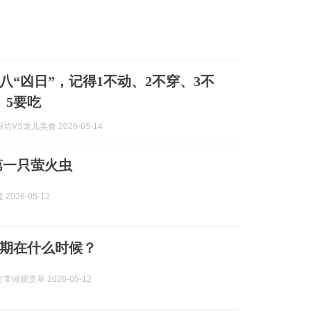
八“凶日”，记得1不动、2不穿、3不
、5要吃
坊VS龙儿美食 2026-05-14
的第一只萤火虫
2026-05-12
期在什么时候？
常绿观赏草 2026-05-12