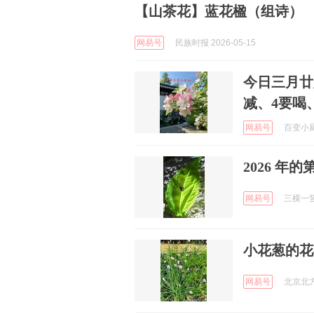
【山茶花】蓝花楹（组诗）
网易号
民族时报 2026-05-15
今日三月廿
减、4要喝
网易号
百变小厨
2026 年
网易号
三横一竖 
小花葱的花
网易号
北京北方