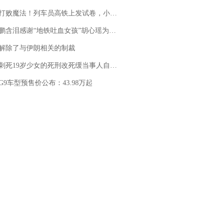
法！列车员高铁上发试卷，小朋友一秒静音，12306回应：列车员个人行为，不是铁路规定
地铁吐血女孩”胡心瑶为嫣然天使捐99999元：这份捐赠太沉重，尊重其捐赠意愿，个人向胡心瑶和她的病友之家各捐赠99999元
解除了与伊朗相关的制裁
19岁少女的死刑改死缓当事人自述：出狱11年间始终刻意躲避被害人家属
G9车型预售价公布：43.98万起