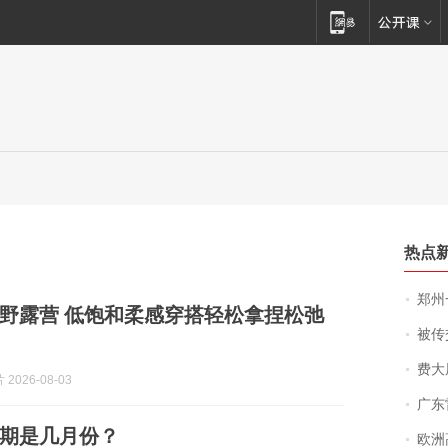
热点
郑州一汉堡店
野露营 低饱和柔感穿搭轻松拿捏松弛
被传交付严重超
费大厨
2026-08-03
广东雷州
期是几月份？
欧洲