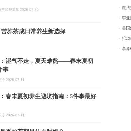
魔法打败魔
常绿观赏草 2026-07-30
李亚鹏含泪感谢“
美国
，苦荞茶成日常养生新选择
抢劫刺死
享界
：湿气不走，夏天难熬——春末夏初
件事
 2026-07-11
：春末夏初养生避坑指南：5件事最好
 2026-07-11