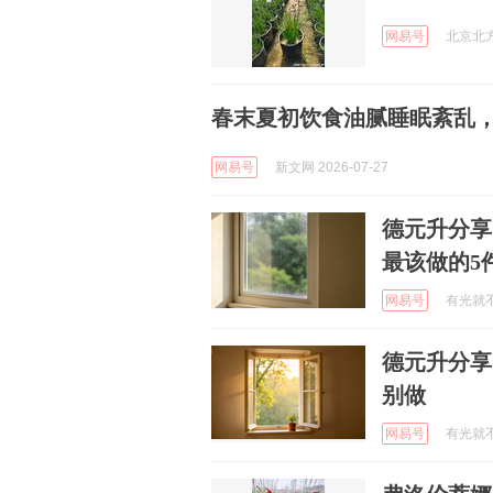
网易号
北京北方
春末夏初饮食油腻睡眠紊乱
网易号
新文网 2026-07-27
德元升分享
最该做的5
网易号
有光就不冷
德元升分享
别做
网易号
有光就不冷