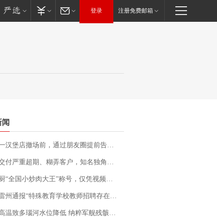
登录
注册免费邮箱
新闻
撤场前，通过朋友圈提前告知逐一退费，有顾客仅剩1元也全被退回，分文不少；顾客：言而有信，让人感动
期、糊弄客户，知名独角兽车企创始人回应：都没证据，将依法采取措施，“本人长期与美国交管局保持沟通，对方表示肯定”
“全国小炒肉大王”称号，仅凭视频评出？中国烹饪协会回应
通报“特殊教育学校教师招聘存在违规行为”：已启动问责程序 副校长被停职
高温致多瑙河水位降低 纳粹军舰残骸重见天日