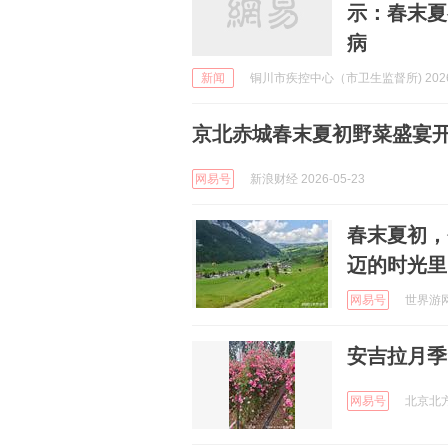
示：春末夏
病
新闻
铜川市疾控中心（市卫生监督所) 2026-
京北赤城春末夏初野菜盛宴
网易号
新浪财经 2026-05-23
春末夏初，
迈的时光里
网易号
世界游网 
安吉拉月季
网易号
北京北方