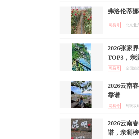
弗洛伦蒂娜
网易号
北京北方
2026张
TOP3，亲
网易号
全国旅游规
2026云
靠谱
网易号
纯玩攻略 
2026云
谱，亲测榜