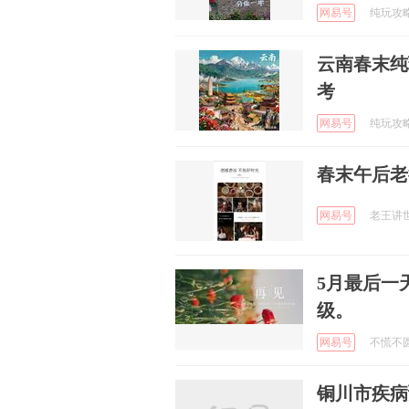
网易号
纯玩攻略 
云南春末纯
考
网易号
纯玩攻略 
春末午后老
网易号
老王讲世界
5月最后一
级。
网易号
不慌不圆 
铜川市疾病