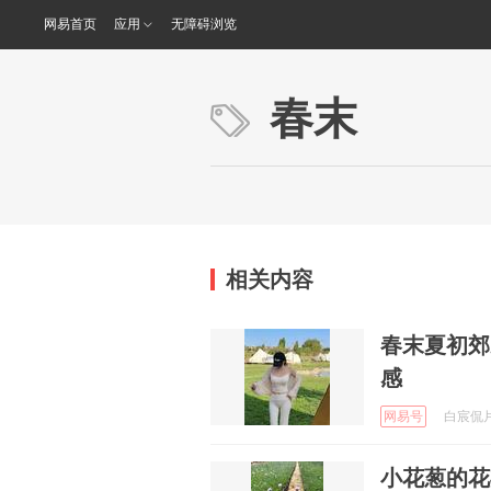
网易首页
应用
无障碍浏览
春末
相关内容
春末夏初郊
感
网易号
白宸侃片 
小花葱的花