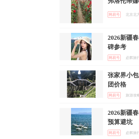
弗洛伦蒂娜
网易号
北京北方
2026新
碑参考
网易号
必辉旅行分
张家界小包
团价格
网易号
旅游攻略推
2026新
预算避坑
网易号
必辉旅行分