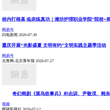
校内打根基 临床练真功｜潍坊护理职业学院“院校+
网易号
闪电新闻 2026-07-30
重庆开展“光影盛夏 文明有约”文明实践主题季活动
网易号
北青网-北京青年报 2026-07-27
奇幻韩剧《菜鸟炊事兵》朴志训、尹敬淏、韩东
视频
暖喵影视社 2026-07-12