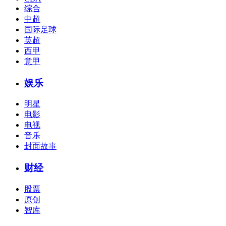
综合
中超
国际足球
英超
西甲
意甲
娱乐
明星
电影
电视
音乐
封面故事
财经
股票
原创
智库