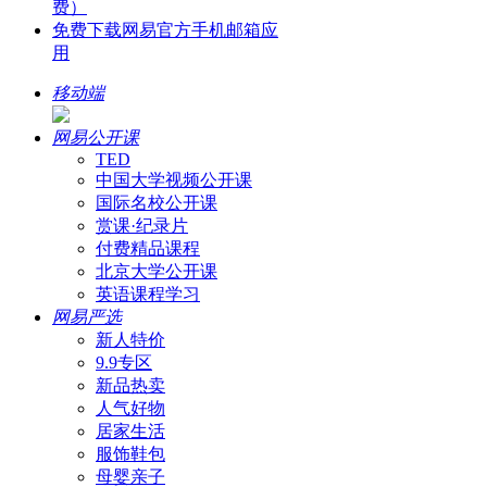
费）
免费下载网易官方手机邮箱应
用
移动端
网易公开课
TED
中国大学视频公开课
国际名校公开课
赏课·纪录片
付费精品课程
北京大学公开课
英语课程学习
网易严选
新人特价
9.9专区
新品热卖
人气好物
居家生活
服饰鞋包
母婴亲子