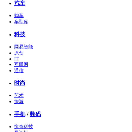
汽车
购车
车型库
科技
网易智能
原创
IT
互联网
通信
时尚
艺术
旅游
手机
/
数码
惊奇科技