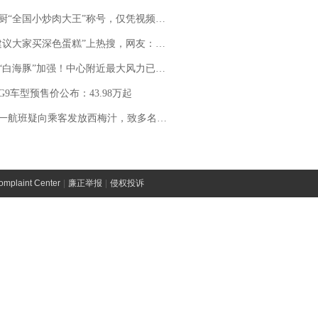
“全国小炒肉大王”称号，仅凭视频评出？中国烹饪协会回应
建议大家买深色蛋糕”上热搜，网友：天塌了！
白海豚”加强！中心附近最大风力已达15级 最新研判
G9车型预售价公布：43.98万起
客发放西梅汁，致多名乘客在飞行途中排队上厕所！乘客：机上100多人只有2个厕所；客服回应：并非每架飞机都会发放西梅汁
laint Center
|
廉正举报
|
侵权投诉