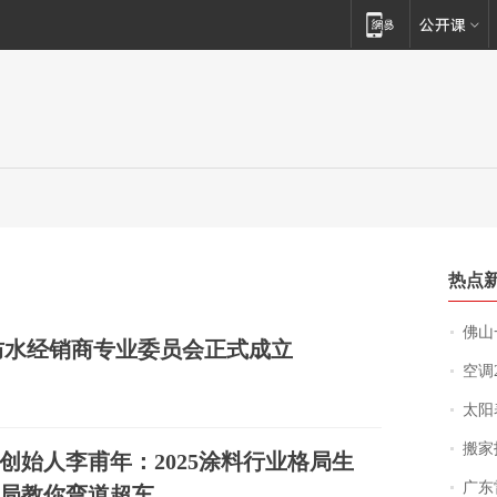
热点
佛山一中学
防水经销商专业委员会正式成立
空调
太阳
搬家报
创始人李甫年：2025涂料行业格局生
广东雷州
局教你弯道超车