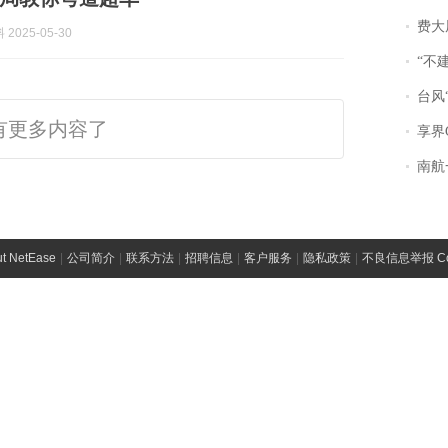
费大厨
2025-05-30
“不
台风“
有更多内容了
享界
南航一航班疑向乘
t NetEase
|
公司简介
|
联系方法
|
招聘信息
|
客户服务
|
隐私政策
|
不良信息举报 Comp