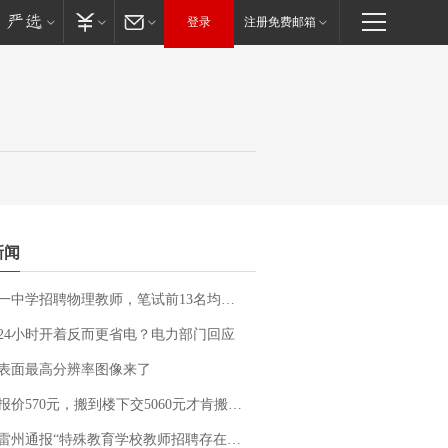
登录
注册免费邮箱
新闻
招聘物理教师，笔试前13名均遭淘汰？教育局：已叫停招聘，成立调查组全面核查
24小时开着反而更省电？电力部门回应
表面最高分辨率图像来了
价570元，搬到楼下交5060元才肯搬上楼！女子傻眼了……
通报“特殊教育学校教师招聘存在违规行为”：已启动问责程序 副校长被停职