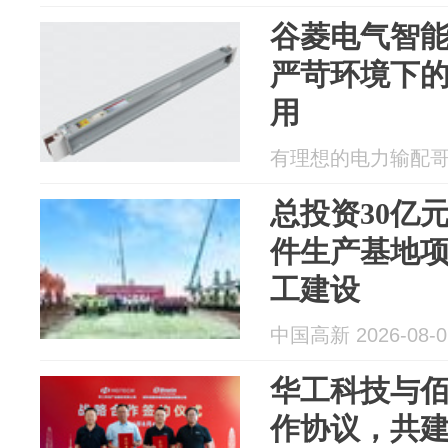
谷菱电气智
严苛环境下
用
有理想的电力输配哥 20
总投资30亿
件生产基地
工建设
中国高新 2026-08-0
华工科技与
作协议，共建