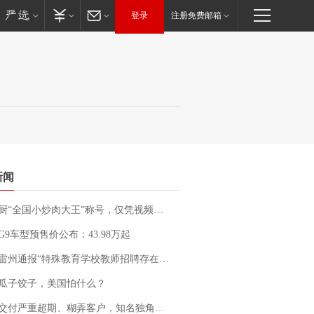
登录
注册免费邮箱
新闻
“全国小炒肉大王”称号，仅凭视频评出？中国烹饪协会回应
G9车型预售价公布：43.98万起
通报“特殊教育学校教师招聘存在违规行为”：已启动问责程序 副校长被停职
瓜子饺子，美国怕什么？
期、糊弄客户，知名独角兽车企创始人回应：都没证据，将依法采取措施，“本人长期与美国交管局保持沟通，对方表示肯定”