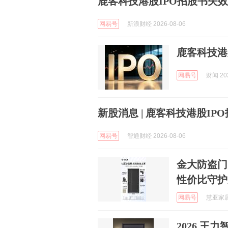
鹿客科技港股IPO招股书失效
网易号
新浪财经 2026-08-06
鹿客科技港
网易号
财闻 202
新股消息 | 鹿客科技港股IP
网易号
智通财经 2026-08-06
金大防盗门
性价比守护
网易号
慧亚家居
2026 