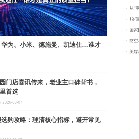
从“零风
1岁宝宝碰
国家防
防空导
评：华为、小米、德施曼、凯迪仕…谁才
美媒称
园门店喜讯传来，老业主口碑背书，
里首选
2026-08-07
智能锁选购攻略：理清核心指标，避开常见