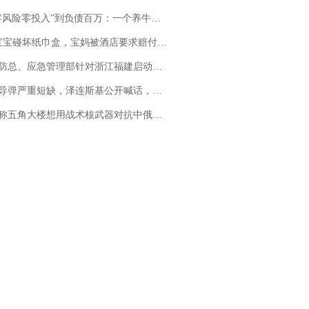
险零投入”到负债百万：一个养牛项目崩盘后，谁该为农户的贷款买单丨红星调查
坏纸巾盒，宝妈被酒店要求赔付924元！三亚一酒店回复：骨瓷定制！网友一查价格，吵翻了
总、应急管理部针对浙江福建启动防汛防台风四级应急响应
弹严重短缺，泽连斯基公开喊话，乌克兰失去导弹拦截能力？
五角大楼想用战术核武器对抗中俄，专家：赤裸裸的“核讹诈”