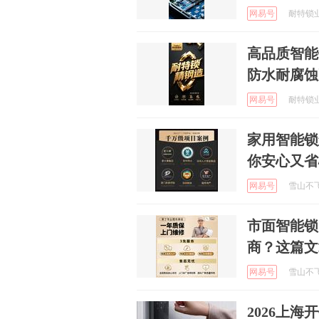
网易号
耐特锁业 
高品质智能
防水耐腐蚀
网易号
耐特锁业 
家用智能锁
你安心又省
网易号
雪山不飞胡
市面智能锁
商？这篇文
网易号
雪山不飞胡
2026上