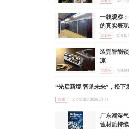
网易号
湛江日报 
一线观察：
的真实表现
网易号
蔡振其 2
装完智能锁
凉
网易号
洛城锁事 
“光启新境 智见未来”，松
新闻
大京新闻网 2026-08-07
广东潮湿气
蚀材质持续