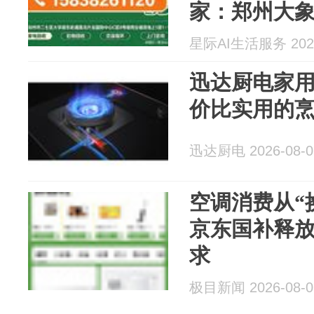
家：郑州大象回
回收老商户
星际AI生活服务 2026
迅达厨电家
价比实用的
迅达厨电 2026-08-0
空调消费从“换
京东国补释
求
极目新闻 2026-08-0