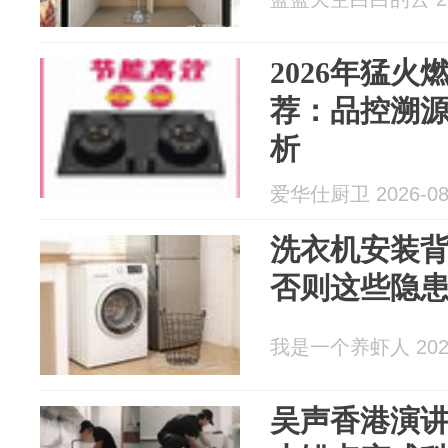
2026年猛
荐：品控溯
析
爱华仕厨卫 2026-08
洗衣机安装背
否则这些隐
我是一个养虾人 2026
吴声香港演