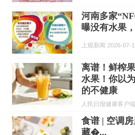
河南多家“N
曝没有水果
上观新闻 2026-07-1
离谱！鲜榨
水果！你以
的不健康
人民日报健康客户端 20
食谱 | 空
藏�...