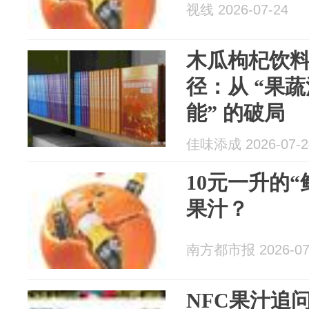
视线 2026-07-24
木瓜枸杞饮
径：从 “果蔬
能” 的破局
佳味添成 2026-07-2
10元一升的
果汁？
南方都市报 2026-07
NFC果汁追