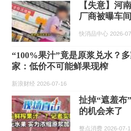
【失意】河南
厂商被曝车
快消品中心 2026-07
“100%果汁”竟是原浆兑水？
家：低价不可能鲜果现榨
新浪财经 2026-07-16
扯掉“遮羞布
的机会来了
整点消费 2026-07-1