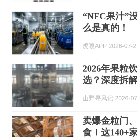
“NFC果汁
么是真的！
虎嗅APP 2026-07-2
2026年果
选？深度拆
山野寻风记 2026-07
卖爆金粒门
食！这140