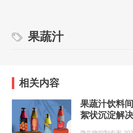
果蔬汁
相关内容
果蔬汁饮料
絮状沉淀解
微生物控制专家 2026