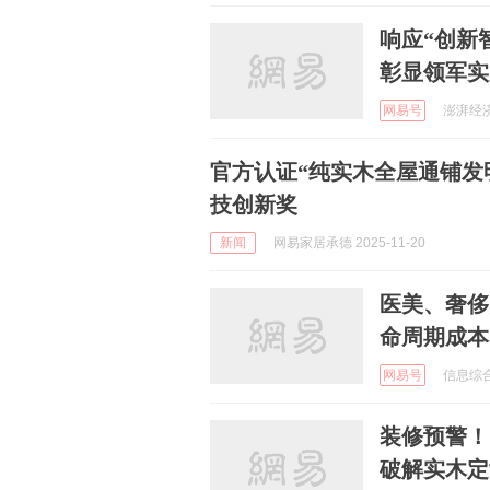
响应“创新
彰显领军实
网易号
澎湃经济 
官方认证“纯实木全屋通铺发
技创新奖
新闻
网易家居承德 2025-11-20
医美、奢侈
命周期成本
网易号
信息综合评
装修预警！
破解实木定