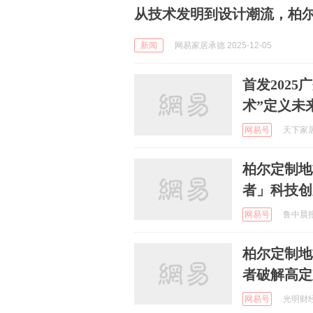
从技术发明到设计潮流，柏
新闻
网易家居承德 2025-12-05
首发202
术”定义未
网易号
天下家居圈
柏尔定制地
者」科技创
网易号
鲁中晨报 
柏尔定制地
者破解高定
网易号
光明财经精