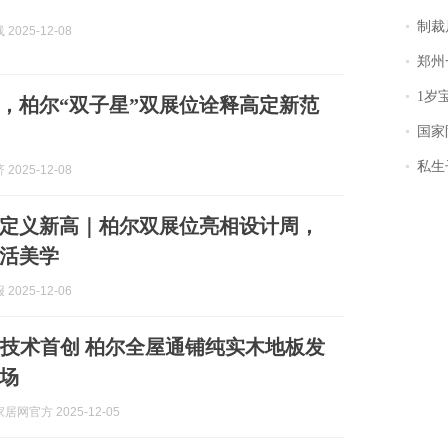
制裁
2025-12-08
郑州一汉堡店
1岁宝宝碰
，柏尔“双子星”双展位诠释高定新范
国家防
私生子
2025-12-08
定义新高｜柏尔双展位亮相设计周，
活美学
2025-12-06
+ 技术首创 柏尔全屋通铺纯实木地板发
场
网官方 2025-12-05