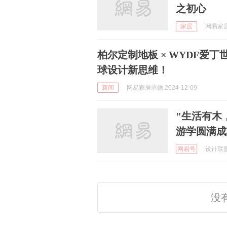
之初心
家居
网易家居要
柏尔定制地板 × WYDF爱
球设计新思维！
新闻
网易家居承德 2024-12-09
"生活有木
游学圆满成
网易号
设计联盟网
没