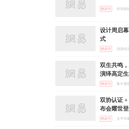
网易号
环球前线 
设计周启幕
式
网易号
澎湃经济 
双生共鸣，
演绎高定生
网易号
鲁中晨报 
双协认证 
布会耀世登
网易号
太平洋家居