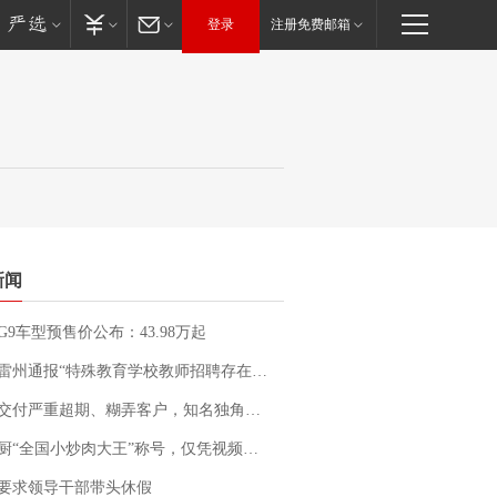
登录
注册免费邮箱
新闻
G9车型预售价公布：43.98万起
通报“特殊教育学校教师招聘存在违规行为”：已启动问责程序 副校长被停职
期、糊弄客户，知名独角兽车企创始人回应：都没证据，将依法采取措施，“本人长期与美国交管局保持沟通，对方表示肯定”
“全国小炒肉大王”称号，仅凭视频评出？中国烹饪协会回应
要求领导干部带头休假