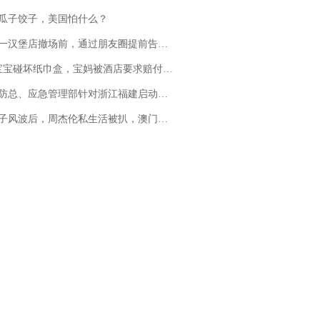
瓜子饺子，美国怕什么？
撤场前，通过朋友圈提前告知逐一退费，有顾客仅剩1元也全被退回，分文不少；顾客：言而有信，让人感动
坏纸巾盒，宝妈被酒店要求赔付924元！三亚一酒店回复：骨瓷定制！网友一查价格，吵翻了
总、应急管理部针对浙江福建启动防汛防台风四级应急响应
风波后，周杰伦私生活被扒，澳门输10亿传闻早已经水落石出