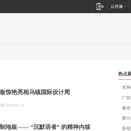
热点
享界
板惊艳亮相乌镇国际设计周
广东雷州
 2026-03-12
被传交付严重超
费大厨
制地板—— “沉默语者” 的精神内核
多地