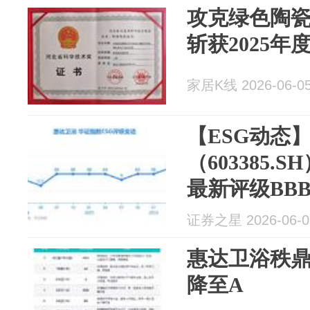
攻克绿色陶
斩获2025
家居K线 2026-06-0
【ESG动态
（603385.
最新评级BB
证券之星 2026-06-0
惠达卫浴秩鼎
降至A