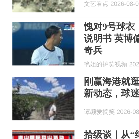
文艺看点 2026-08-0
愧对9号球衣
说明书 英博
奇兵
艳姐的搞笑视频 2026
刚赢海港就
新动态，球
谭颞爱搞笑 2026-08
拾级谈｜从“