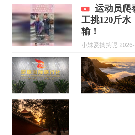
运动员爬
工挑120斤
输！
小妹爱搞笑呢 2026-0