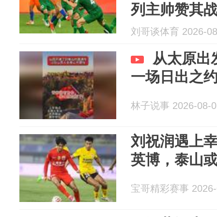
列主帅赞其
刘哥谈体育 2026-08
从太原出
一场日出之
林子说事 2026-08-0
刘祝润遇上
英博，泰山
宝哥精彩赛事 2026-0