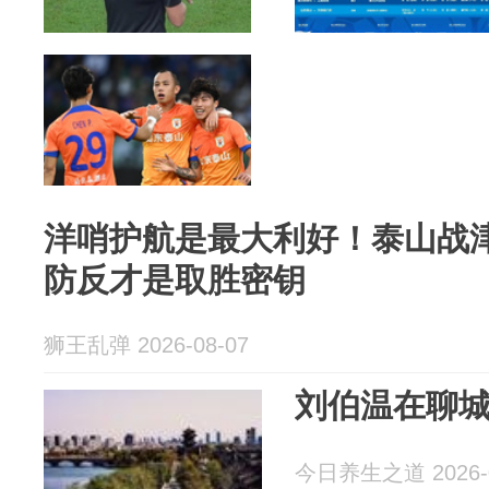
洋哨护航是最大利好！泰山战
防反才是取胜密钥
狮王乱弹 2026-08-07
刘伯温在聊
今日养生之道 2026-0