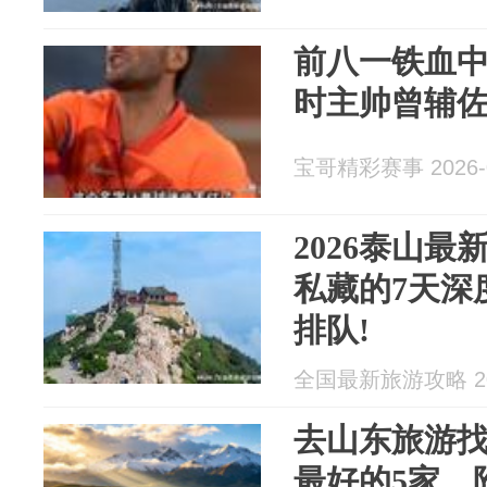
前八一铁血
时主帅曾辅
宝哥精彩赛事 2026-0
2026泰山
私藏的7天深
排队!
全国最新旅游攻略 202
去山东旅游
最好的5家，