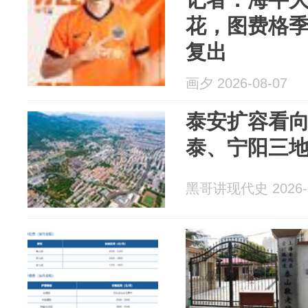
花，图费格
复出
画夕 2026-08-07
泰安扩容看
泰、宁阳三
黑哥讲现代史 2026-0