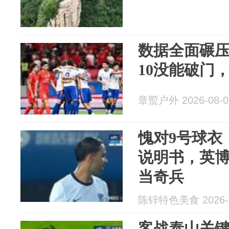
数据全面碾压
10没能破门
章蠞户外 2026-08-0
愧对9号球衣
说明书，英
当奇兵
陈锌特色美食 2026-0
客战泰山关