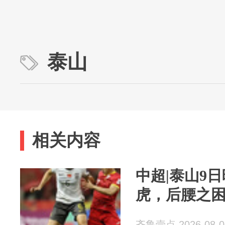
泰山
相关内容
中超|泰山9
虎，后腰之
齐鲁壹点 2026-08-0