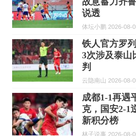
故意蓄力齐
说透
体坛小鹏 2026-08-0
铁人官方罗
3次涉及泰山
判
云隐南山 2026-08-0
成都1-1再遇
克，国安2-1
新积分榜
林子说事 2026-08-0