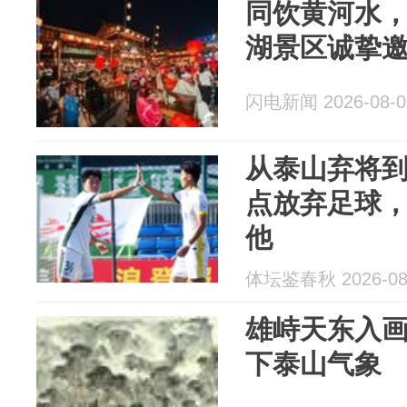
同饮黄河水
湖景区诚挚
闪电新闻 2026-08-0
从泰山弃将
点放弃足球
他
体坛鉴春秋 2026-08
雄峙天东入
下泰山气象