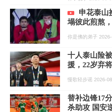
申花泰山
塌彼此煎熬
你是佛的弟子 2026-0
十人泰山险
援，22岁弃
慢歌轻步谣 2026-08
替补边锋17
杀助攻 国安