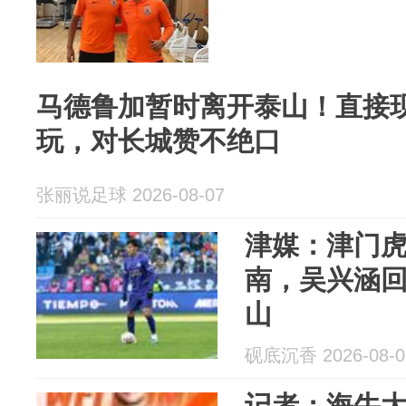
马德鲁加暂时离开泰山！直接
玩，对长城赞不绝口
张丽说足球 2026-08-07
津媒：津门
南，吴兴涵
山
砚底沉香 2026-08-0
记者：海牛