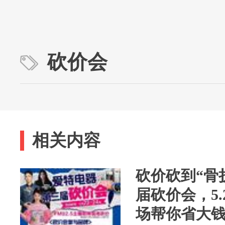
砍价会
相关内容
砍价砍到“骨
届砍价会，5.2
场帮你省大