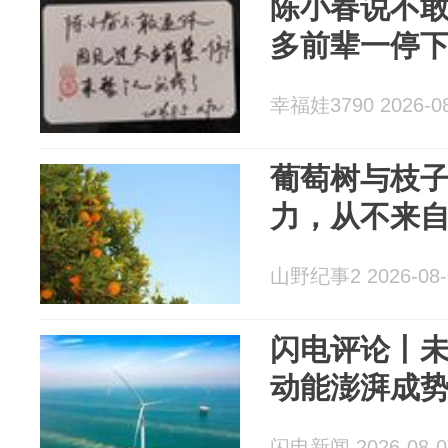
陈小春说不
多前辈一停
幸福娃3790 2026-08
葡萄树与枝
力，从不来
山野纪事2 2026-08-
闪电评论丨未
动能澎湃成
闪电新闻 2026-08-0