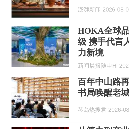
澎湃新闻 2026-08-0
HOKA全球
级 携手代言
力新境
新闻晨报随申Hi 2026
百年中山路
书局唤醒老
琴岛热搜君 2026-08