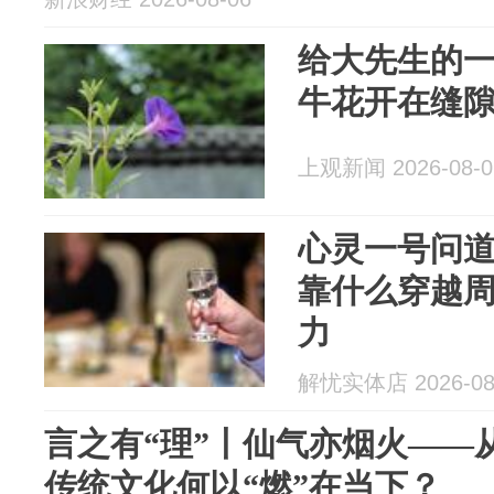
给大先生的
牛花开在缝
上观新闻 2026-08-0
心灵一号问道
靠什么穿越
力
解忧实体店 2026-08
言之有“理”丨仙气亦烟火——
传统文化何以“燃”在当下？