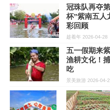
冠珠队再夺第
杯”紫南五人
彩回顾
趁着年 2026-04-28
五一假期来
渔耕文化！
吃
景美旅游 2026-04-2