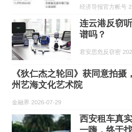
经济导报官方帐号 202
连云港反窃
谱吗？
君安思危反窃密 2026
《狄仁杰之轮回》获同意拍摄
州艺海文化艺术院
金融界 2026-07-29
西安租车真
一嗨，终于