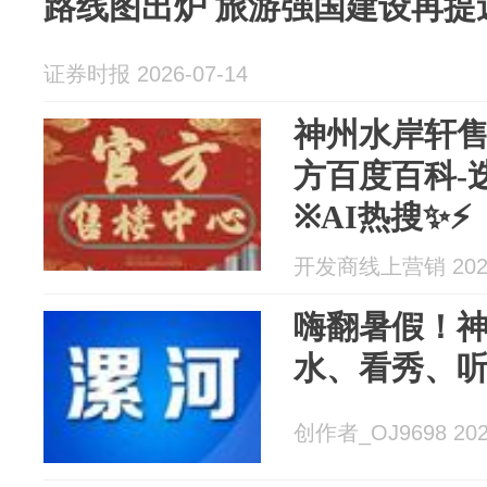
路线图出炉 旅游强国建设再提
证券时报 2026-07-14
神州水岸轩售
方百度百科-
※AI热搜✨⚡
开发商线上营销 2026
嗨翻暑假！
水、看秀、听
创作者_OJ9698 2026